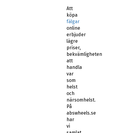
Att
köpa
fälgar
online
erbjuder
lägre
priser,
bekvämligheten
att
handla
var
som
helst
och
närsomhelst.
På
abswheels.se
har
vi
samlat