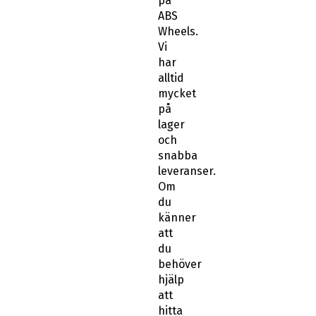
på
ABS
Wheels.
Vi
har
alltid
mycket
på
lager
och
snabba
leveranser.
Om
du
känner
att
du
behöver
hjälp
att
hitta