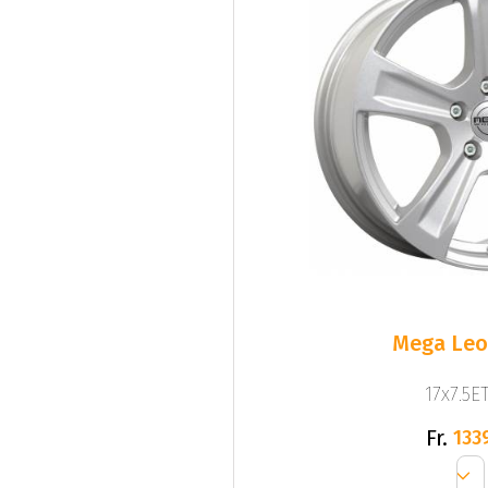
Mega Leo 
17x7.5ET
Fr.
133