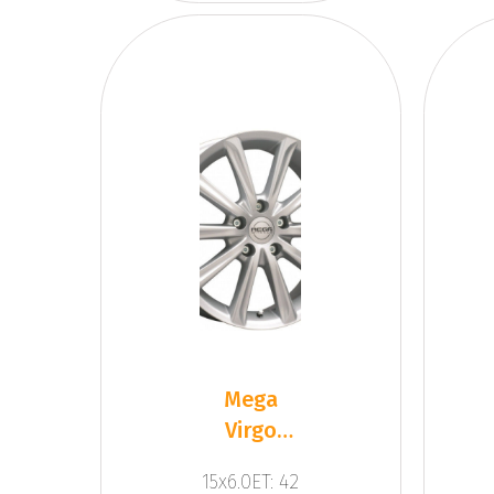
Mega
Virgo
Silver
15x6.0ET: 42