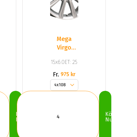
Mega
Virgo
Silver
15x6.0ET: 25
Fr.
975 kr
Köp
Köp
Nu
Nu