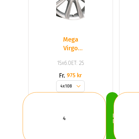
Mega
Virgo
Silver
15x6.0ET: 25
Fr.
975 kr
Köp
Nu