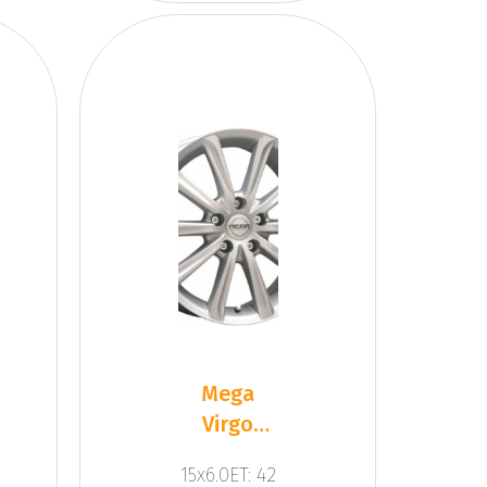
Mega
Virgo
Silver
15x6.0ET: 42