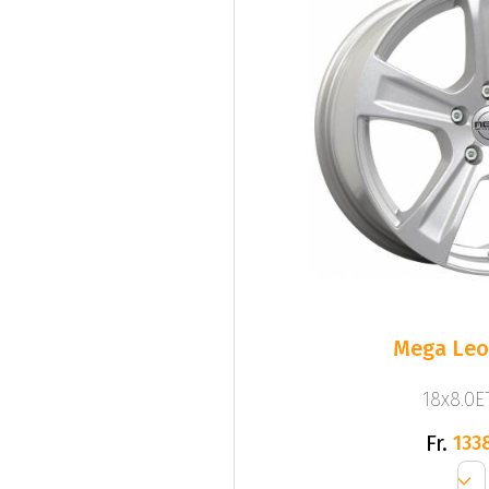
Mega Leo 
18x8.0ET
Fr.
133