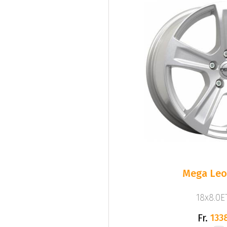
Mega Leo 
18x8.0ET
Fr.
133