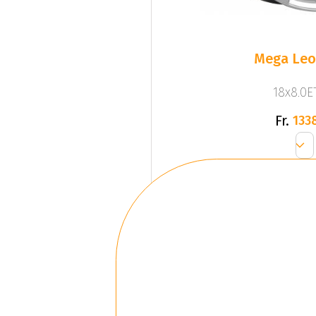
Mega Leo 
18x8.0ET
Fr.
133