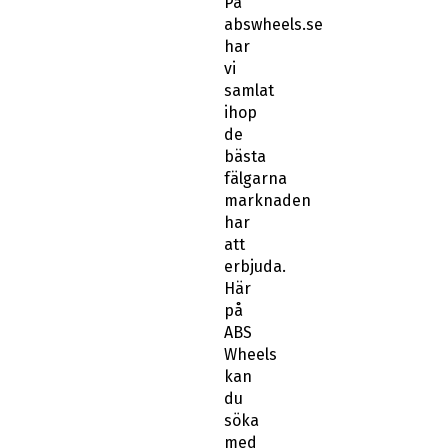
På
abswheels.se
har
vi
samlat
ihop
de
bästa
fälgarna
marknaden
har
att
erbjuda.
Här
på
ABS
Wheels
kan
du
söka
med