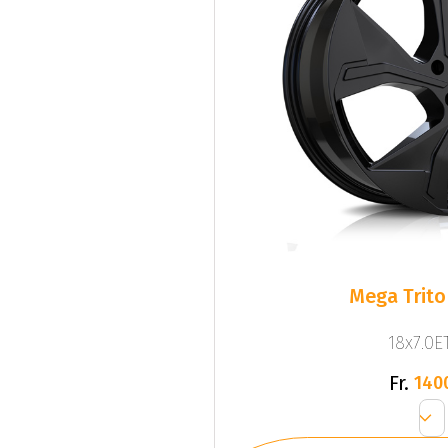
Mega Trito
18x7.0ET
Fr.
140