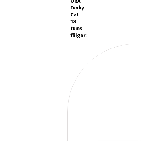
ORA
Funky
Cat
18
tums
fälgar
: