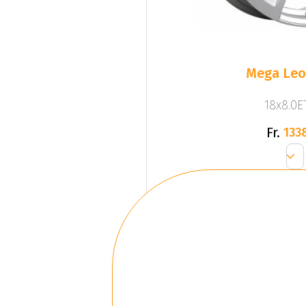
Mega Leo 
18x8.0ET
Fr.
133