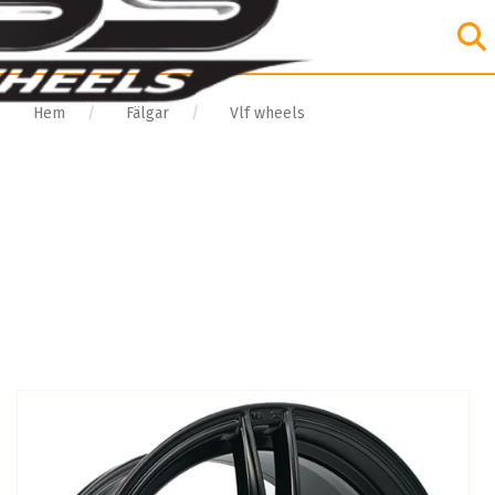
Hem
Fälgar
Vlf wheels