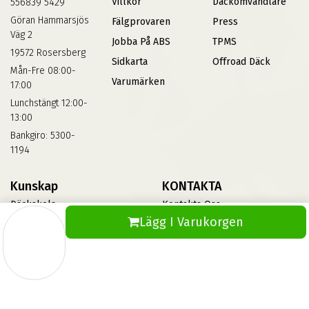
Villkor
Däckomvandlare
556839 5429
Göran Hammarsjös
Fälgprovaren
Press
Väg 2
Jobba På ABS
TPMS
19572 Rosersberg
Sidkarta
Offroad Däck
Mån-Fre 08:00-
Varumärken
17:00
Lunchstängt 12:00-
13:00
Bankgiro: 5300-
1194
Kunskap
KONTAKTA
Däckskola
Kontakta Oss
Lägg I Varukorgen
Blog
Vinterdäck
FAQs
Informationsbank Av Däck
Och Fälgar
ABS360