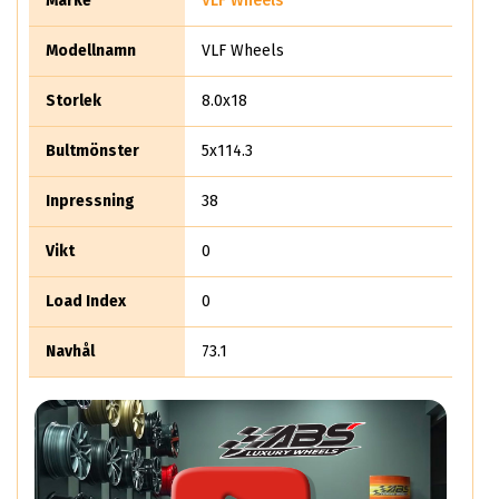
Märke
VLF Wheels
utseendet på din bil, såväl som hjulets övergripande design
och strukturella tillförlitlighet.
Modellnamn
VLF Wheels
Storlek
8.0x18
Bultmönster
5x114.3
Inpressning
38
Vikt
0
Load Index
0
Navhål
73.1