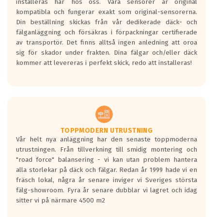
installeras här hos oss. Våra sensorer är original
kompatibla och fungerar exakt som original-sensorerna.
Din beställning skickas från vår dedikerade däck- och
fälganläggning och försäkras i förpackningar certifierade
av transportör. Det finns alltså ingen anledning att oroa
sig för skador under frakten. Dina fälgar och/eller däck
kommer att levereras i perfekt skick, redo att installeras!
TOPPMODERN UTRUSTNING
Vår helt nya anläggning har den senaste toppmoderna
utrustningen. Från tillverkning till smidig montering och
"road force" balansering - vi kan utan problem hantera
alla storlekar på däck och fälgar. Redan år 1999 hade vi en
fräsch lokal, några år senare inviger vi Sveriges största
fälg-showroom. Fyra år senare dubblar vi lagret och idag
sitter vi på närmare 4500 m2