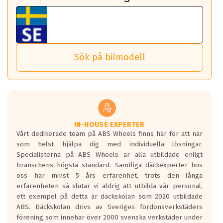
fall det behövs.
Vi använder detta system i flertalet av våra fälgar.
fordon. Detta sker automatiskt och är inget du som förare
Tillbehören är av högsta kvalitet och är kompatibla med
ABS 360 gör det möjligt för dig att ta med fälgarna till din
behöver tänka på.
ABS Wheels fälgar.
nästa bil.
Sensorn sitter inne i hjulet och skickar signaler om lufttryck
Viktigt att Bult respektive mutter är av storlek (17mm hylsa
Det sparar dig tid och pengar.
och temperatur till din instrumentpanel.
) Hex 17.
Sök på bilmodell
*PCD står för pitch circle diameter / Bultmönster.
TPMS gör det enkelt att ha koll på att dina däck håller rätt
Genom att du anger ditt registreringsnummer kan vi matcha
tryck. Skulle du tappa tryck i något däck varnar TPMS dig
och garantera att tillbehören passar till 100%
om detta.
Viktigt att tänka på är att alltid använda en momentnyckel
TPMS står för Tyre Pressure Monitoring System och innebär
vid åtdragning av hjulbultarna.
helt kort att du som förare alltid ska ha koll på lufttrycket i
dina däck.
IN-HOUSE EXPERTER
Vårt dedikerade team på ABS Wheels finns här för att när
Samtliga ABS Wheels fälgar är kompatibla med TPMS
som helst hjälpa dig med individuella lösningar.
sensorer.
Specialisterna på ABS Wheels är alla utbildade enligt
branschens högsta standard. Samtliga däckexperter hos
oss har minst 5 års erfarenhet, trots den långa
erfarenheten så slutar vi aldrig att utbilda vår personal,
ett exempel på detta är däckskolan som 2020 utbildade
ABS. Däckskolan drivs av Sveriges fordonsverkstäders
förening som innehar över 2000 svenska verkstäder under