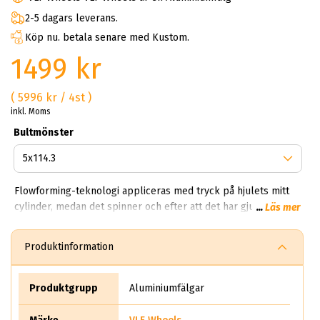
2-5 dagars leverans.
Köp nu. betala senare med Kustom.
1499 kr
( 5996 kr / 4st )
inkl. Moms
Bultmönster
Flowforming-teknologi appliceras med tryck på hjulets mitt
cylinder, medan det spinner och efter att det har gjutits vilket
...
Läs mer
komprimerar och sträcker aluminiumet. Detta resulterar i
ökad hållfasthet i fälgen. Det slutliga resultatet är lättare,
Produktinformation
starkare och har högre stöttålighet samt förmågan att öka
lastkapaciteten jämfört med ett traditionellt gjutet fälgar.
Varje VLF-hjul är tillverkat med högsta precision med
Produktgrupp
Aluminiumfälgar
noggrann uppmärksamhet på detaljer. Vi är övertygade om att
våra fälgar skapar uppmärksamhet och kommer att förbättra