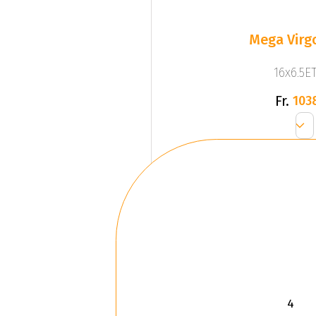
Mega Virgo
16x6.5ET
Fr.
103