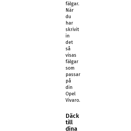
fälgar.
När
du
har
skrivit
in
det
så
visas
fälgar
som
passar
på
din
Opel
Vivaro.
Däck
till
dina