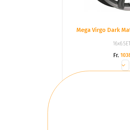
Mega Virgo Dark Mat
16x6.5ET
Fr.
103