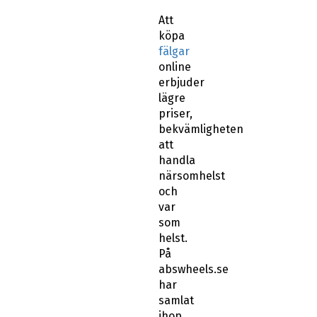
Att
köpa
fälgar
online
erbjuder
lägre
priser,
bekvämligheten
att
handla
närsomhelst
och
var
som
helst.
På
abswheels.se
har
samlat
ihop