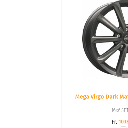
Mega Virgo Dark Mat
16x6.5ET
Fr.
103