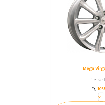
Mega Virgo
16x6.5ET
Fr.
103