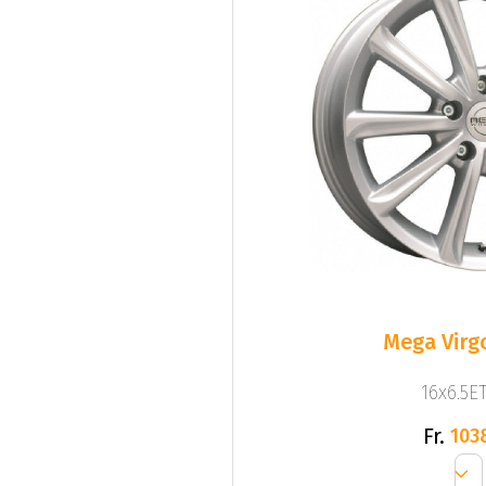
Mega Virgo
16x6.5ET
Fr.
103