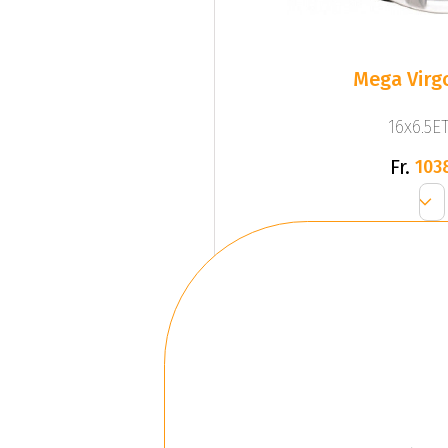
Mega Virgo
16x6.5ET
Fr.
103