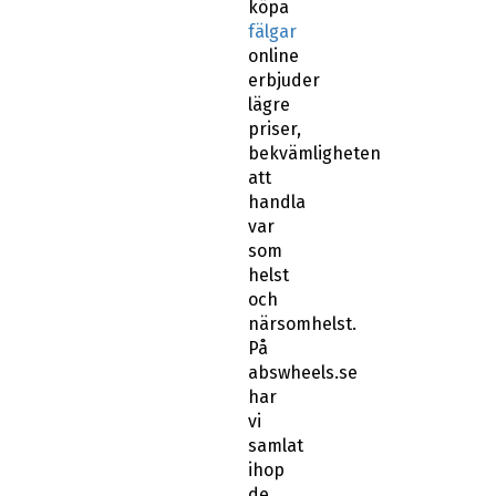
köpa
fälgar
online
erbjuder
lägre
priser,
bekvämligheten
att
handla
var
som
helst
och
närsomhelst.
På
abswheels.se
har
vi
samlat
ihop
de