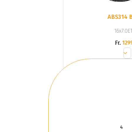
ABS314 
16x7.0ET
Fr.
129