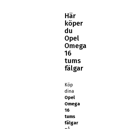
Här
köper
du
Opel
Omega
16
tums
fälgar
Köp
dina
Opel
Omega
16
tums
fälgar