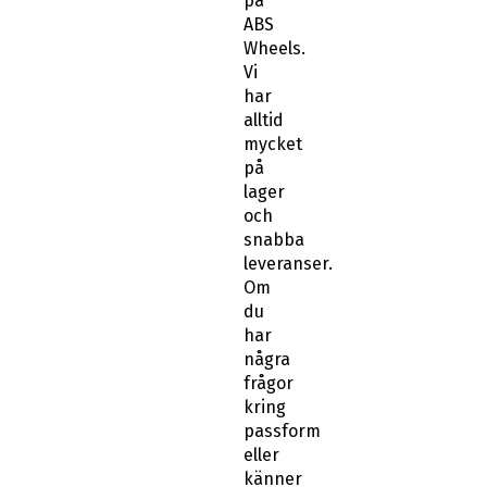
på
ABS
Wheels.
Vi
har
alltid
mycket
på
lager
och
snabba
leveranser.
Om
du
har
några
frågor
kring
passform
eller
känner