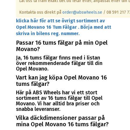
Låt oss ta fram exakt det du letar efter, anpassat efter din b
Kontakta oss direkt på
order@abswheels.se
/ 08 591 217 7
klicka här för att se övrigt sortiment av
Opel Movano 16 Tum Fälgar . Börja med att
skriva in bilens reg. nummer.
Passar 16 tums fälgar på min Opel
Movano?
Ja, 16 tums fälgar finns med i listan
över rekommenderade fälgar till din
Opel Movano.
Vart kan jag köpa Opel Movano 16
tums fälgar?
Här på ABS Wheels har vi ett stort
sortiment av 16 tums fälgar till Opel
Movano. Vi har alltid bra priser och
snabba leveranser.
Vilka däckdimensioner passar på
mina Opel Movano 16 tums fälgar?