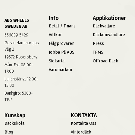
Info
Applikationer
ABS WHEELS
Betal / Finans
Däckväljare
SWEDEN AB
Villkor
Däckomvandlare
556839 5429
Göran Hammarsjös
Fälgprovaren
Press
Väg 2
Jobba På ABS
TPMS
19572 Rosersberg
Sidkarta
Offroad Däck
Mån-Fre 08:00-
Varumärken
17:00
Lunchstängt 12:00-
13:00
Bankgiro: 5300-
1194
Kunskap
KONTAKTA
Däckskola
Kontakta Oss
Blog
Vinterdäck