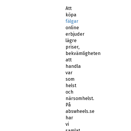
Att
köpa
fälgar
online
erbjuder
lägre
priser,
bekvämligheten
att
handla
var
som
helst
och
närsomhelst.
På
abswheels.se
har
vi
samlat