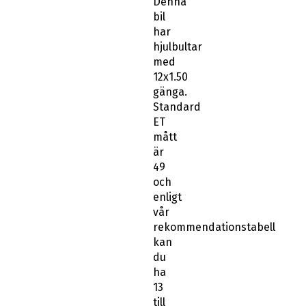
Denna
bil
har
hjulbultar
med
12x1.50
gänga.
Standard
ET
mått
är
49
och
enligt
vår
rekommendationstabell
kan
du
ha
13
till