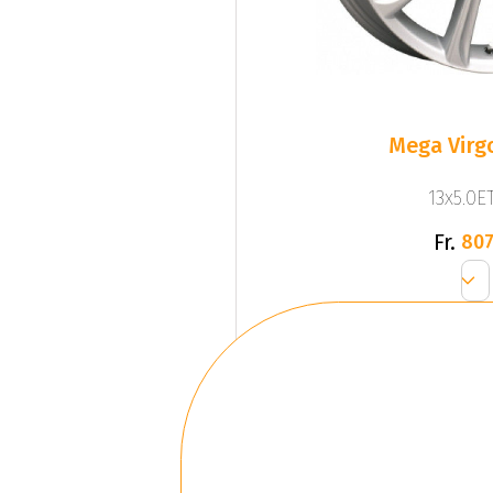
Mega Virgo
13x5.0ET
Fr.
807