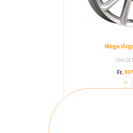
Mega Virgo
13x5.0ET
Fr.
807