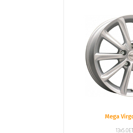
Mega Virgo
13x5.0ET