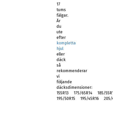
17
tums
fälgar.
Är
du
ute
efter
kompletta
hjul
eller
däck
så
rekommenderar
vi
följande
däcksdimensioner:
155R13 175/65R14 185/55R
195/50R15 195/45R16 205/