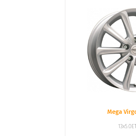
Mega Virgo
13x5.0ET