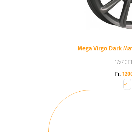
Mega Virgo Dark Mat
17x7.0ET
Fr.
120