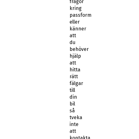
frågor
kring
passform
eller
känner
att
du
behöver
hjälp
att
hitta
rätt
fälgar
till
din
bil
så
tveka
inte
att
kontakta