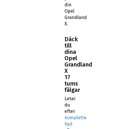
din
Opel
Grandland
X.
Däck
till
dina
Opel
Grandland
X
17
tums
fälgar
Letar
du
efter
kompletta
hjul