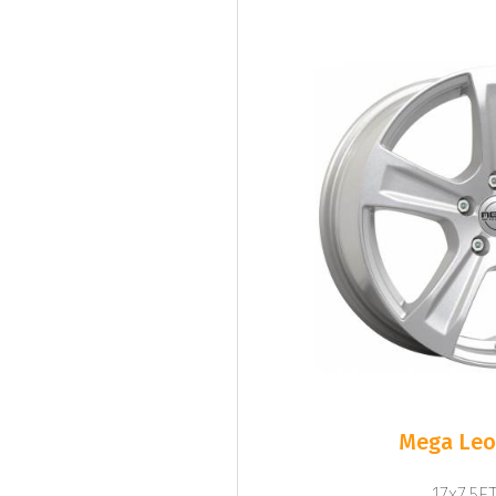
Mega Leo 
17x7.5ET