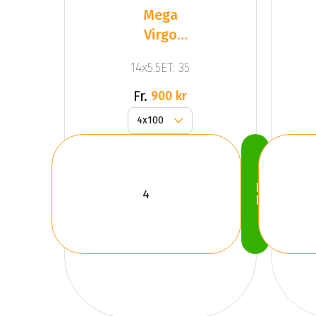
Mega
Virgo
Silver
14x5.5ET: 35
Fr.
900 kr
Köp
Nu