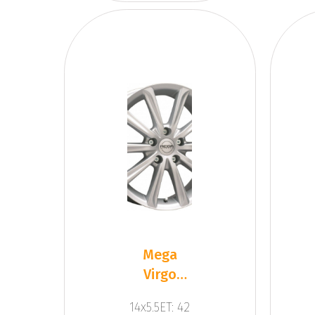
Mega
Virgo
Silver
14x5.5ET: 42