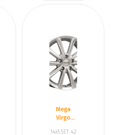
Mega
Virgo
Silver
14x5.5ET: 42