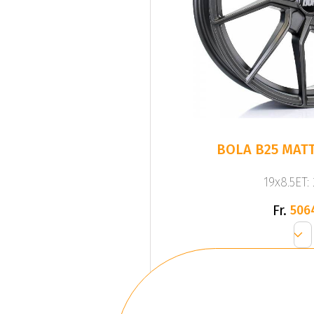
BOLA B25 MAT
19x8.5ET:
Fr.
506