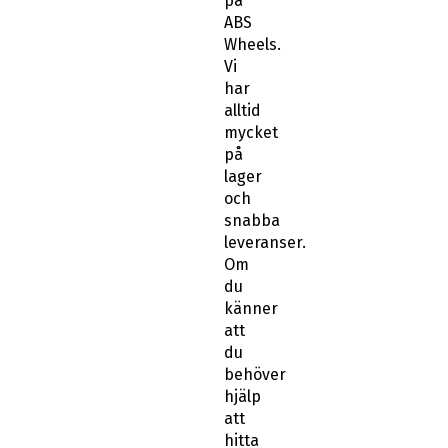
på
ABS
Wheels.
Vi
har
alltid
mycket
på
lager
och
snabba
leveranser.
Om
du
känner
att
du
behöver
hjälp
att
hitta