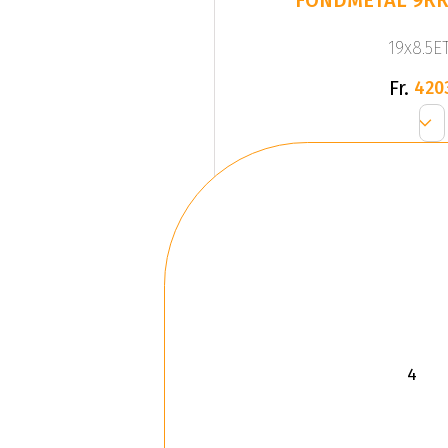
FONDMETAL 9RR
19x8.5ET
Fr.
420