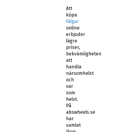
Att
köpa
fälgar
online
erbjuder
lägre
priser,
bekvämligheten
att
handla
närsomhelst
och
var
som
helst.
På
abswheels.se
har
samlat
ihop