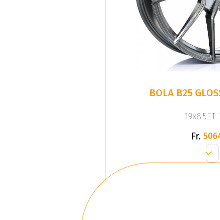
BOLA B25 GLO
19x8.5ET:
Fr.
506