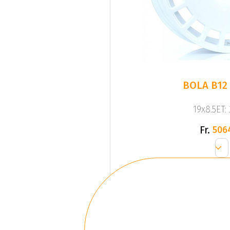
BOLA B12
19x8.5ET:
Fr.
506