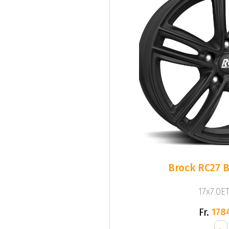
Brock RC27 B
17x7.0ET
Fr.
178