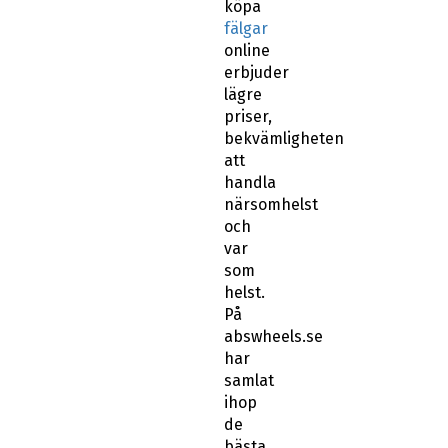
köpa
fälgar
online
erbjuder
lägre
priser,
bekvämligheten
att
handla
närsomhelst
och
var
som
helst.
På
abswheels.se
har
samlat
ihop
de
bästa