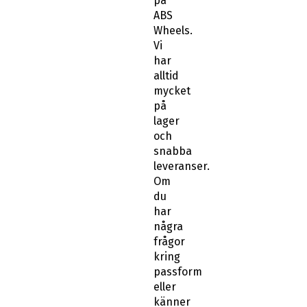
på
ABS
Wheels.
Vi
har
alltid
mycket
på
lager
och
snabba
leveranser.
Om
du
har
några
frågor
kring
passform
eller
känner