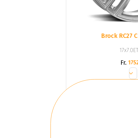
Brock RC27 Cr
17x7.0ET
Fr.
1752