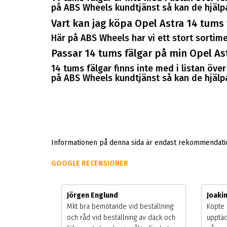
på ABS Wheels kundtjänst så kan de hjälpa 
Vart kan jag köpa Opel Astra 14 tums 
Här på ABS Wheels har vi ett stort sortimen
Passar 14 tums fälgar på min Opel As
14 tums fälgar finns inte med i listan öv
på ABS Wheels kundtjänst så kan de hjälpa 
Informationen på denna sida är endast rekommendation
GOOGLE RECENSIONER
Jörgen Englund
Joaki
gsäsongen.
Mkt bra bemötande vid beställning
Köpte 
ning men
och råd vid beställning av däck och
upptäc