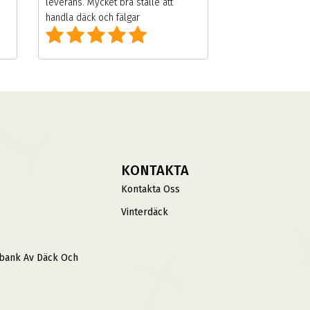
leverans. Mycket bra ställe att
handla däck och fälgar
KONTAKTA
Kontakta Oss
Vinterdäck
sbank Av Däck Och