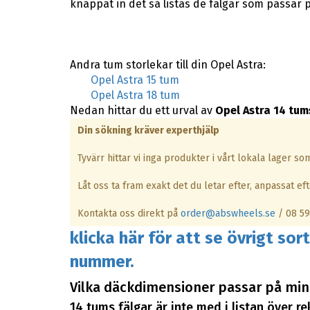
knappat in det så listas de fälgar som passar p
Andra tum storlekar till din Opel Astra:
Opel Astra 15 tum
Opel Astra 18 tum
Nedan hittar du ett urval av
Opel Astra 14 tum
Din sökning kräver experthjälp
Tyvärr hittar vi inga produkter i vårt lokala lager s
Låt oss ta fram exakt det du letar efter, anpassat efte
Kontakta oss direkt på
order@abswheels.se
/ 08 59
klicka här för att se övrigt sor
nummer.
Vilka däckdimensioner passar på mina
14 tums fälgar är inte med i listan över 