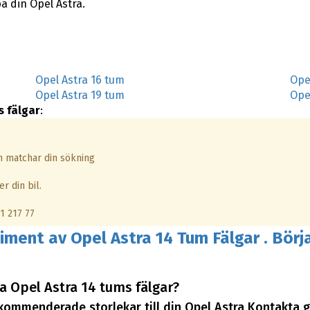
å din Opel Astra.
Opel Astra 16 tum
Ope
Opel Astra 19 tum
Ope
s fälgar
:
om matchar din sökning
r din bil.
1 217 77
timent av Opel Astra 14 Tum Fälgar . Börja
 Opel Astra 14 tums fälgar?
rekommenderade storlekar till din Opel Astra Kontakta