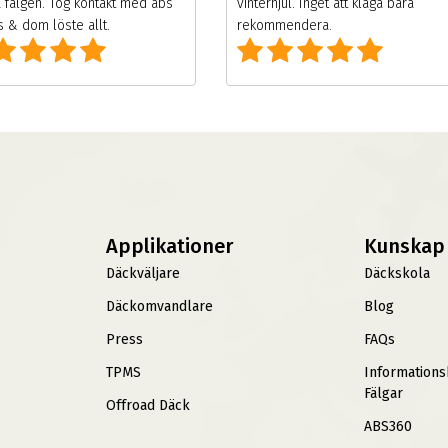
 fälgen. Tog kontakt med abs
vinterhjul. Inget att klaga bara
 & dom löste allt.
rekommendera.
Applikationer
Kunskap
Däckväljare
Däckskola
Däckomvandlare
Blog
Press
FAQs
TPMS
Information
Fälgar
Offroad Däck
ABS360