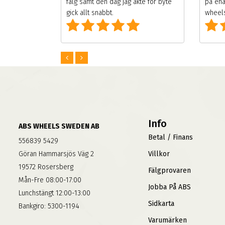
 väldigt
fälg samt den dag jag åkte för byte
på ena
g som alla
gick allt snabbt.
wheels
Info
ABS WHEELS SWEDEN AB
Betal / Finans
556839 5429
Göran Hammarsjös Väg 2
Villkor
19572 Rosersberg
Fälgprovaren
Mån-Fre 08:00-17:00
Jobba På ABS
Lunchstängt 12:00-13:00
Sidkarta
Bankgiro: 5300-1194
Varumärken