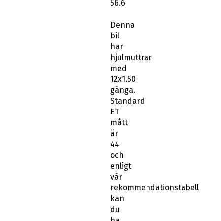
56.6
Denna
bil
har
hjulmuttrar
med
12x1.50
gänga.
Standard
ET
mått
är
44
och
enligt
vår
rekommendationstabell
kan
du
ha