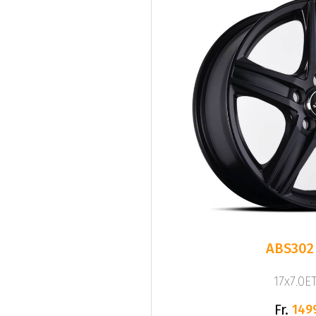
ABS302
17x7.0ET
Fr.
149