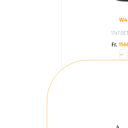
W4
17x7.0ET
Fr.
156