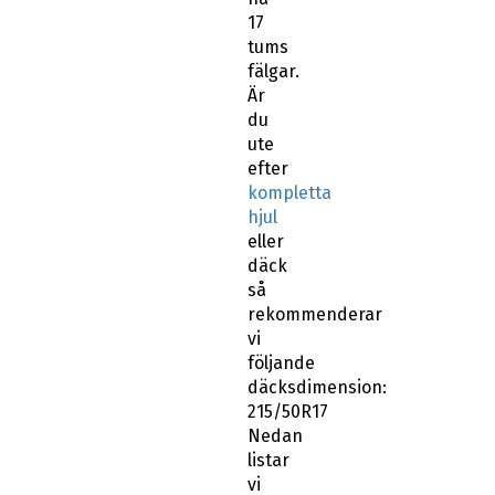
17
tums
fälgar.
Är
du
ute
efter
kompletta
hjul
eller
däck
så
rekommenderar
vi
följande
däcksdimension:
215/50R17
Nedan
listar
vi