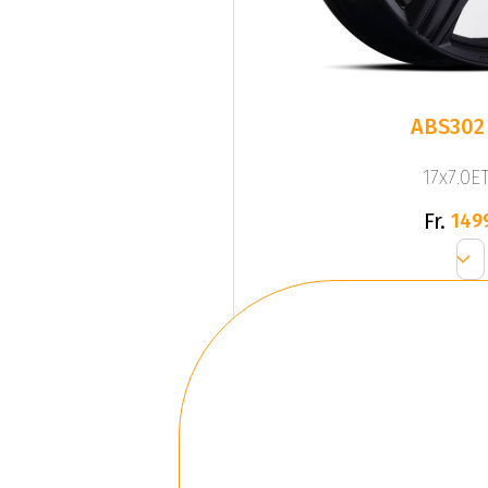
ABS302
17x7.0ET
Fr.
149