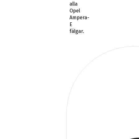
alla
Opel
Ampera-
E
fälgar.