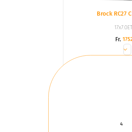
Brock RC27 Cr
17x7.0ET
Fr.
1752