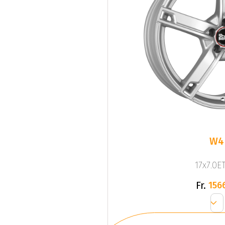
W4
17x7.0ET
Fr.
156