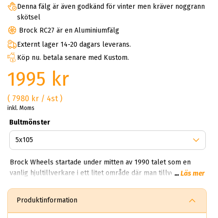
Denna fälg är även godkänd för vinter men kräver noggrann
skötsel
Brock RC27 är en Aluminiumfälg
Externt lager 14-20 dagars leverans.
Köp nu. betala senare med Kustom.
1995 kr
( 7980 kr / 4st )
inkl. Moms
Bultmönster
Brock Wheels startade under mitten av 1990 talet som en
vanlig hjultillverkare i ett litet område där man tillverkade
...
Läs mer
vanliga fälgar för sedaner. Idag har Brock en produktion som
träcker sig över 850,000 fälgar per dag. Kan du tänka dig
Produktinformation
850,000 brock fälgar per dag? Helt sjukt!? Första gången vi
fick veta det här vart experterna på ABS Wheels chockade.