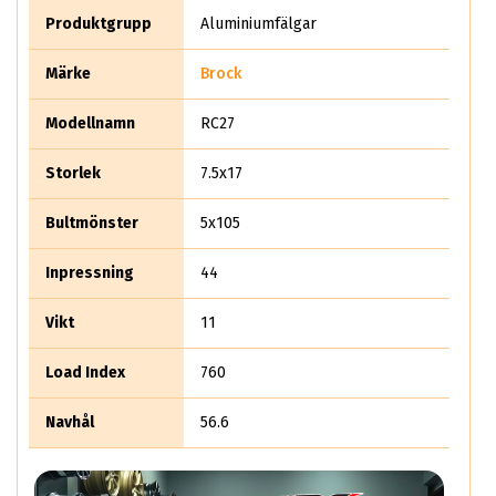
Det säljer rent teoretiskt mer än 10 miljoner aluminiumhjul
Produktgrupp
Aluminiumfälgar
per år.
Märke
Brock
Modellnamn
RC27
Storlek
7.5x17
Bultmönster
5x105
Inpressning
44
Vikt
11
Load Index
760
Navhål
56.6