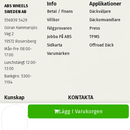
Info
Applikationer
ABS WHEELS
Betal / Finans
Däckväljare
SWEDEN AB
Villkor
Däckomvandlare
556839 5429
Göran Hammarsjös
Fälgprovaren
Press
Väg 2
Jobba På ABS
TPMS
19572 Rosersberg
Sidkarta
Offroad Däck
Mån-Fre 08:00-
Varumärken
17:00
Lunchstängt 12:00-
13:00
Bankgiro: 5300-
1194
Kunskap
KONTAKTA
Däckskola
Kontakta Oss
Lägg I Varukorgen
Blog
Vinterdäck
FAQs