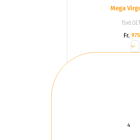
Mega Virgo
15x6.0ET
Fr.
975