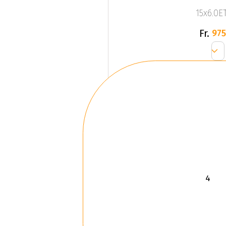
15x6.0ET
Fr.
975