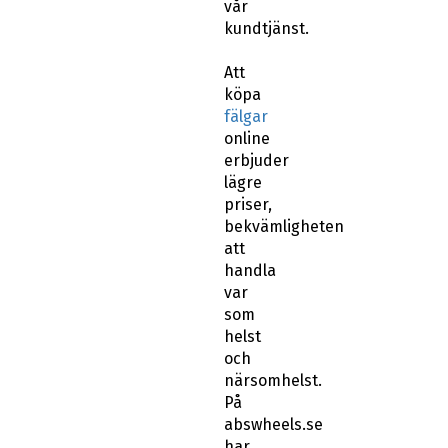
vår
kundtjänst.
Att
köpa
fälgar
online
erbjuder
lägre
priser,
bekvämligheten
att
handla
var
som
helst
och
närsomhelst.
På
abswheels.se
har