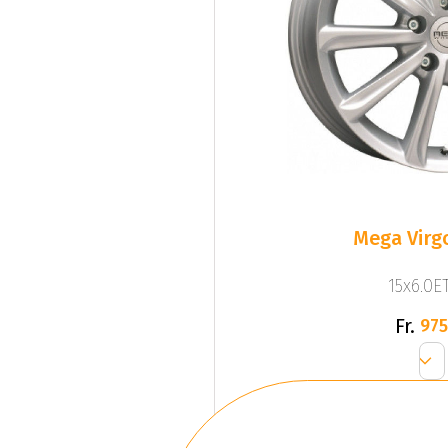
Mega Virgo
15x6.0ET
Fr.
975