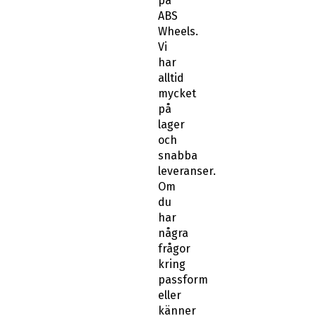
på
ABS
Wheels.
Vi
har
alltid
mycket
på
lager
och
snabba
leveranser.
Om
du
har
några
frågor
kring
passform
eller
känner