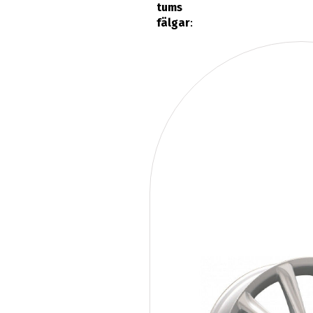
tums
fälgar
: