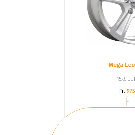
Mega Leo 
15x6.0ET
Fr.
975