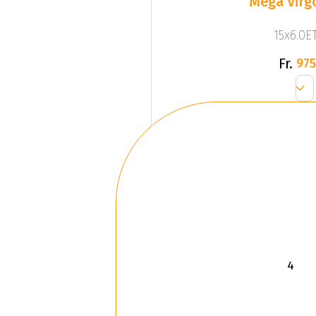
Mega Virgo
15x6.0ET
Fr.
975