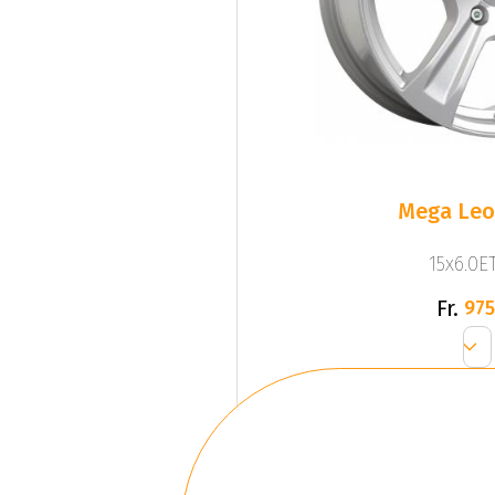
Mega Leo 
15x6.0ET
Fr.
975