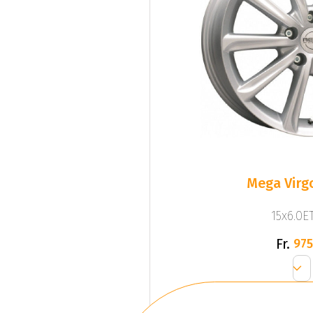
Mega Virgo
15x6.0ET
Fr.
975