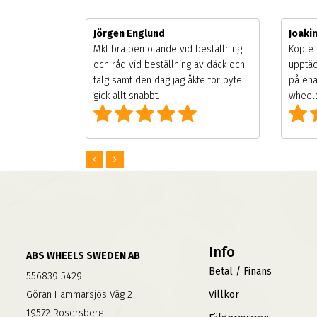
Jörgen Englund
Joaki
gsäsongen.
Mkt bra bemötande vid beställning
Köpte 
ning men
och råd vid beställning av däck och
upptäc
 väldigt
fälg samt den dag jag åkte för byte
på ena
g som alla
gick allt snabbt.
wheels
Info
ABS WHEELS SWEDEN AB
Betal / Finans
556839 5429
Göran Hammarsjös Väg 2
Villkor
19572 Rosersberg