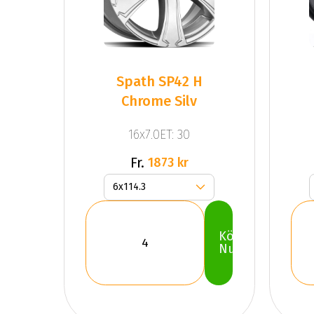
Spath SP42 H
Chrome Silv
16x7.0ET: 30
Fr.
1873 kr
Köp
Nu