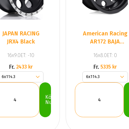
JAPAN RACING
American Racing
JRX4 Black
AR172 BAJA
SATIN B
16x9.0ET: -10
16x8.0ET: 0
Fr.
Fr.
2433 kr
5335 kr
Köp
Nu