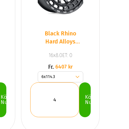
Black Rhino
Hard Alloys
CHAMBER MA
16x8.0ET: 0
Fr.
6407 kr
Köp
Köp
Nu
Nu