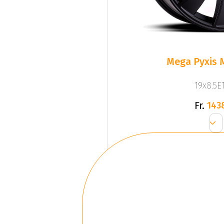
Mega Pyxis 
19x8.5ET
Fr.
143