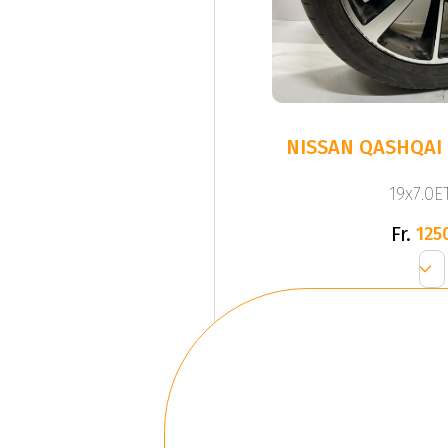
NISSAN QASHQAI 
19x7.0ET
Fr.
125