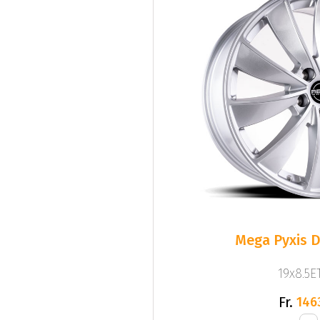
Mega Pyxis D
19x8.5ET
Fr.
146