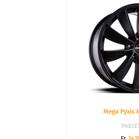
Mega Pyxis 
19x8.5ET
Fr.
143