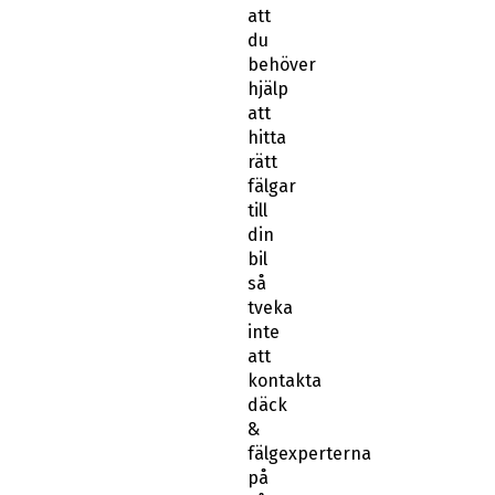
att
du
behöver
hjälp
att
hitta
rätt
fälgar
till
din
bil
så
tveka
inte
att
kontakta
däck
&
fälgexperterna
på