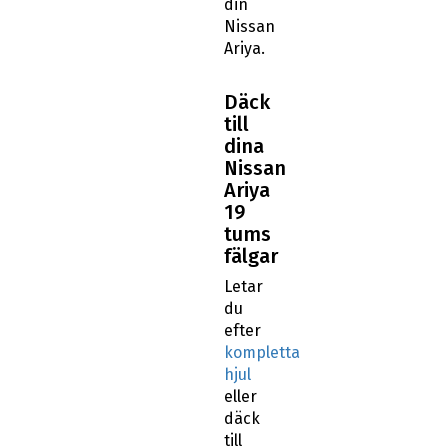
din
Nissan
Ariya.
Däck
till
dina
Nissan
Ariya
19
tums
fälgar
Letar
du
efter
kompletta
hjul
eller
däck
till