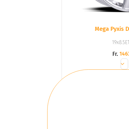
Mega Pyxis D
19x8.5ET
Fr.
146