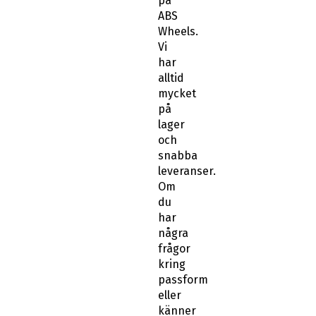
på
ABS
Wheels.
Vi
har
alltid
mycket
på
lager
och
snabba
leveranser.
Om
du
har
några
frågor
kring
passform
eller
känner