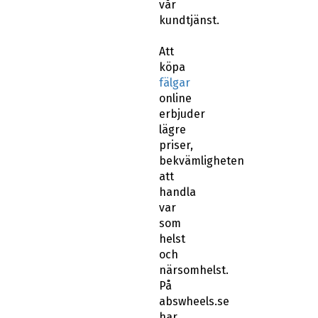
vår
kundtjänst.
Att
köpa
fälgar
online
erbjuder
lägre
priser,
bekvämligheten
att
handla
var
som
helst
och
närsomhelst.
På
abswheels.se
har