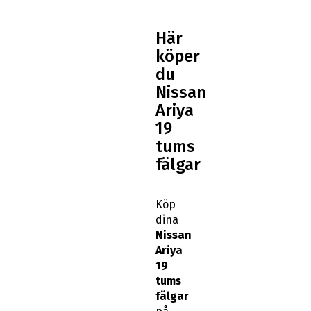
Här
köper
du
Nissan
Ariya
19
tums
fälgar
Köp
dina
Nissan
Ariya
19
tums
fälgar