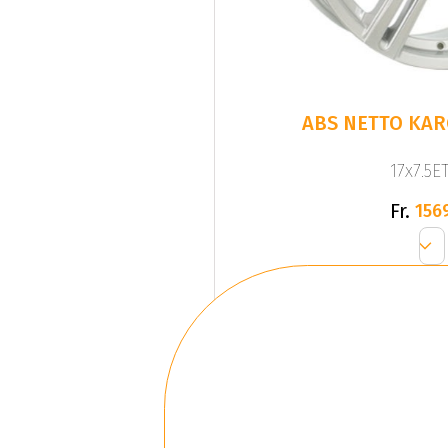
ABS NETTO KARG
17x7.5ET
Fr.
156