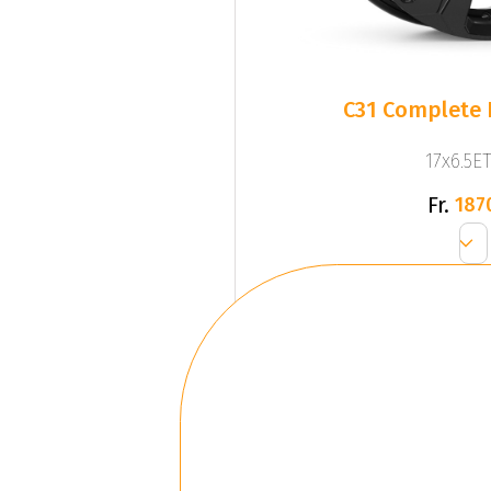
C31 Complete 
17x6.5ET
Fr.
187