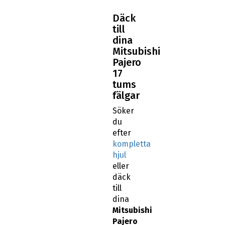
Däck
till
dina
Mitsubishi
Pajero
17
tums
fälgar
Söker
du
efter
kompletta
hjul
eller
däck
till
dina
Mitsubishi
Pajero