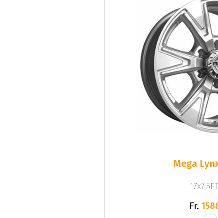
Mega Lynx
17x7.5ET
Fr.
158