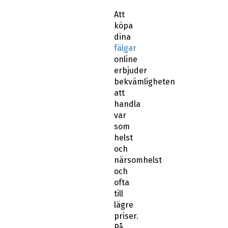
Att
köpa
dina
fälgar
online
erbjuder
bekvämligheten
att
handla
var
som
helst
och
närsomhelst
och
ofta
till
lägre
priser.
På