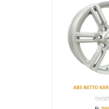
ABS NETTO KARG
17x7.5ET
Fr.
156