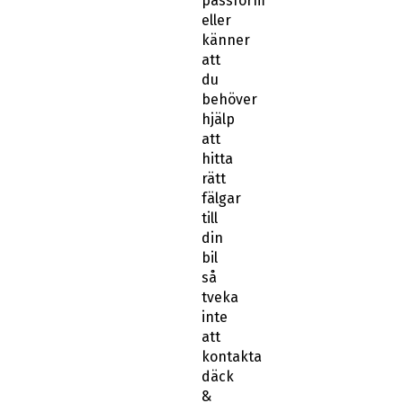
passform
eller
känner
att
du
behöver
hjälp
att
hitta
rätt
fälgar
till
din
bil
så
tveka
inte
att
kontakta
däck
&