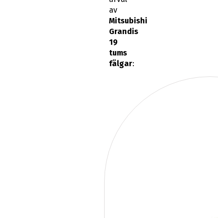
av
Mitsubishi
Grandis
19
tums
fälgar
: