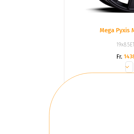
Mega Pyxis 
19x8.5ET
Fr.
143