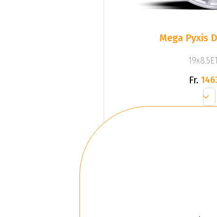
Mega Pyxis D
19x8.5ET
Fr.
146