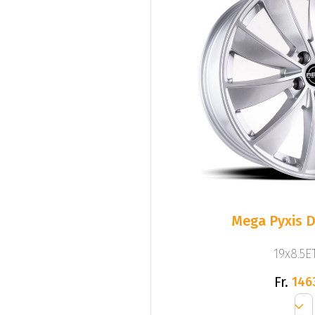
Mega Pyxis D
19x8.5ET
Fr.
146