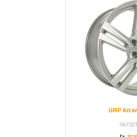
GMP Arcan
19x7.5ET
Fr.
1129