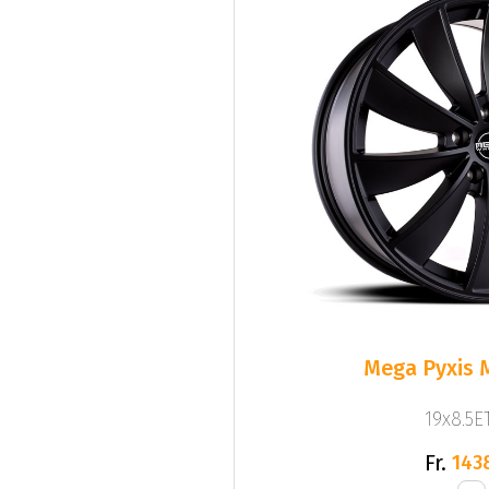
Mega Pyxis 
19x8.5ET
Fr.
143