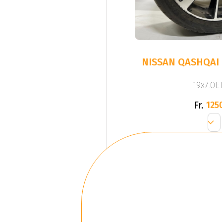
NISSAN QASHQAI 
19x7.0ET
Fr.
125