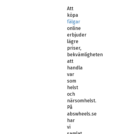
Att
köpa
fälgar
online
erbjuder
lägre
priser,
bekvämligheten
att
handla
var
som
helst
och
närsomhelst.
På
abswheels.se
har
vi
samlat