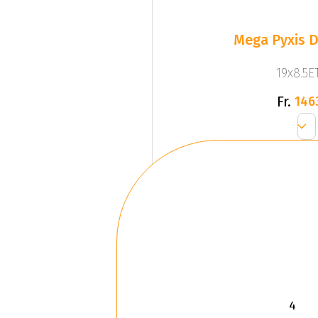
Mega Pyxis D
19x8.5ET
Fr.
146