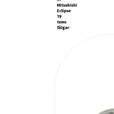
Mitsubishi
Eclipse
19
tums
fälgar
: