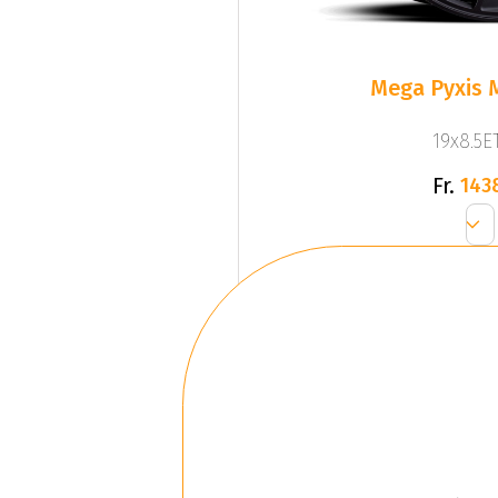
Mega Pyxis 
19x8.5ET
Fr.
143