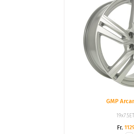
GMP Arcan
19x7.5ET
Fr.
1129