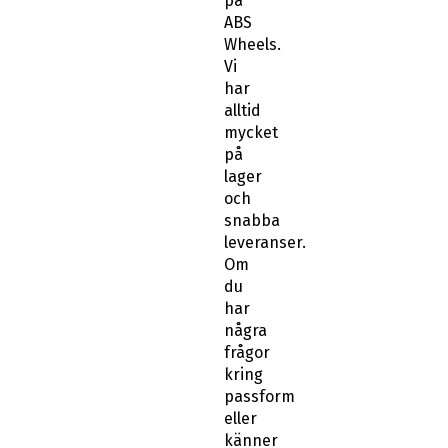
på
ABS
Wheels.
Vi
har
alltid
mycket
på
lager
och
snabba
leveranser.
Om
du
har
några
frågor
kring
passform
eller
känner