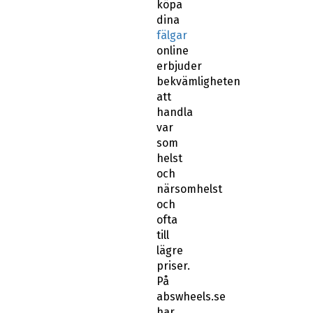
köpa
dina
fälgar
online
erbjuder
bekvämligheten
att
handla
var
som
helst
och
närsomhelst
och
ofta
till
lägre
priser.
På
abswheels.se
har