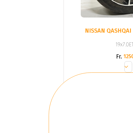
NISSAN QASHQAI 
19x7.0ET
Fr.
125