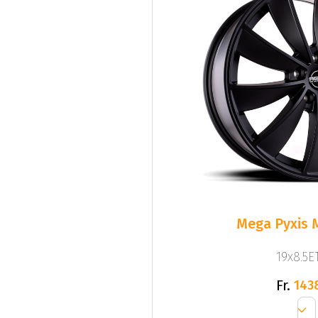
Mega Pyxis 
19x8.5ET
Fr.
143