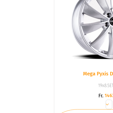
Mega Pyxis D
19x8.5ET
Fr.
146