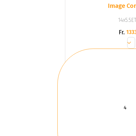
Image Com
14x5.5ET
Fr.
1333