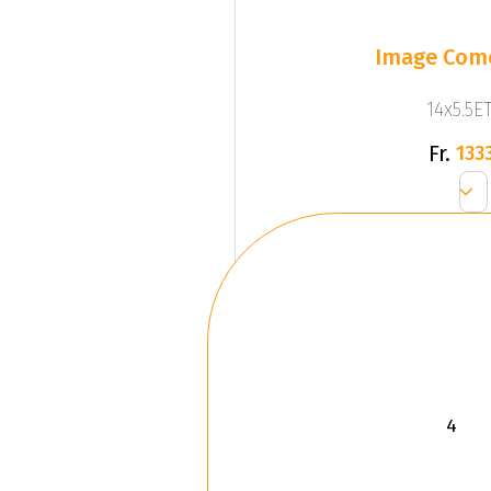
Image Come
14x5.5ET
Fr.
1333