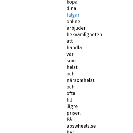
köpa
dina
fälgar
online
erbjuder
bekvämligheten
att
handla
var
som
helst
och
närsomhelst
och
ofta
till
lägre
priser.
På
abswheels.se
har