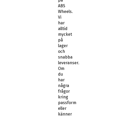
på
ABS
Wheels.
Vi
har
alltid
mycket
på
lager
och
snabba
leveranser.
Om
du
har
några
frågor
kring
passform
eller
känner