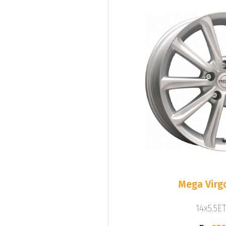
Mega Virgo
14x5.5ET