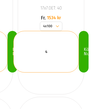
ZODIAC
17x7.0ET: 40
Gloss
Black
Fr.
1534 kr
Köp
Köp
Nu
Nu