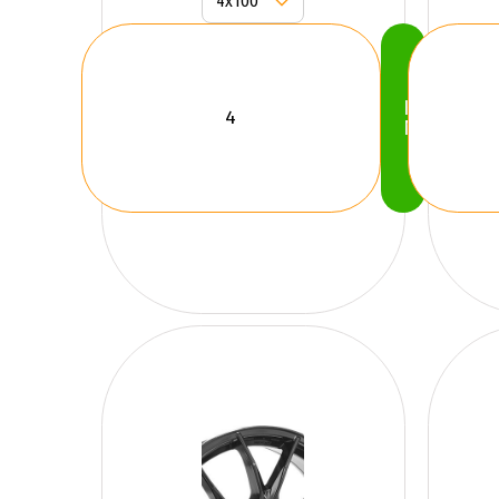
Köp
Nu