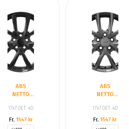
ABS
ABS
NETTO
NETTO
CL2 Gloss
CL2
17x7.0ET: 40
17x7.0ET: 40
Black
Anthracite
Dark
Fr.
Fr.
1547 kr
1547 kr