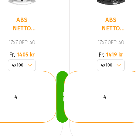
ABS
ABS
NETTO
NETTO
CL2
CL2
17x7.0ET: 40
17x7.0ET: 40
SILVER
GLOSS
BLACK
Fr.
Fr.
1405 kr
1419 kr
Köp
Nu