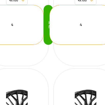
Köp
Nu