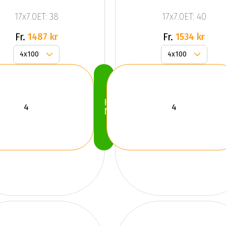
TIARA 4
ZODIAC
17x7.0ET: 38
17x7.0ET: 40
GLOSS
Gloss
BLACK
Black
Fr.
Fr.
1487 kr
1534 kr
Köp
Nu