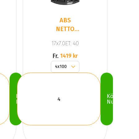
ABS
NETTO
CL2
17x7.0ET: 40
GLOSS
BLACK
Fr.
1419 kr
Köp
Köp
Nu
Nu