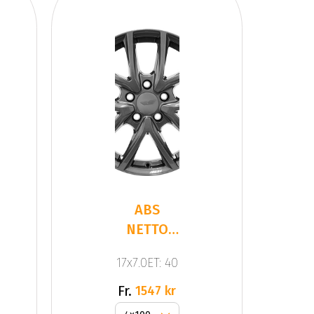
ABS
NETTO
CL2
17x7.0ET: 40
Anthracite
Dark
Fr.
1547 kr