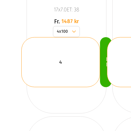
TIARA 4
17x7.0ET: 38
GLOSS
BLACK
Fr.
1487 kr
Köp
Nu