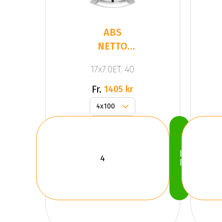
ABS
NETTO
CL2
17x7.0ET: 40
SILVER
Fr.
1405 kr
Köp
Nu