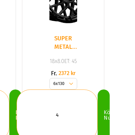
SUPER
METAL
CAGE Dull
18x8.0ET: 45
Black
Fr.
2372 kr
Köp
Köp
Nu
Nu