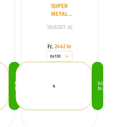
SUPER
METAL
CAGE Dull
18x8.0ET: 45
Bronze
Fr.
2442 kr
Köp
Köp
Nu
Nu