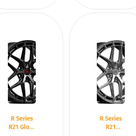
R Series
R Series
R21 Gloss
R21
Black
Hyper