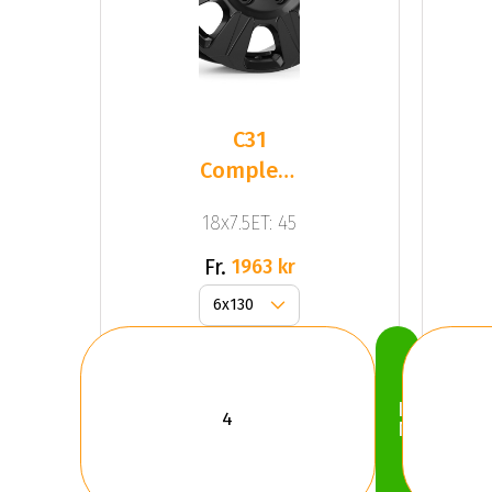
C31
Complete
Black
18x7.5ET: 45
Gloss
Fr.
1963 kr
Köp
Nu