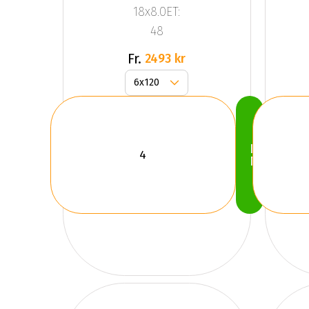
18x8.0ET:
48
Fr.
2493 kr
Köp
Nu