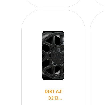
DIRT A.T
D213
Flatblack