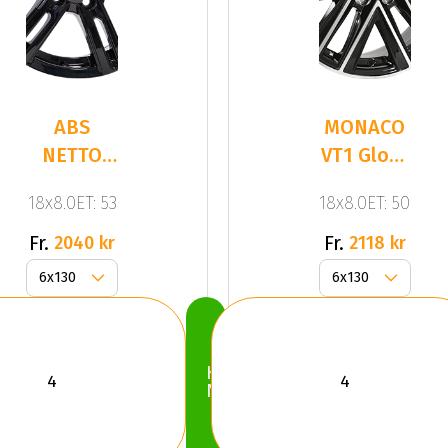
ABS
MONACO
NETTO
VT1 Gloss
KARGIN
Black /
18x8.0ET: 53
18x8.0ET: 50
6-SP
Polished
Gloss
Fr.
Fr.
2040 kr
2118 kr
Black
Köp
Nu