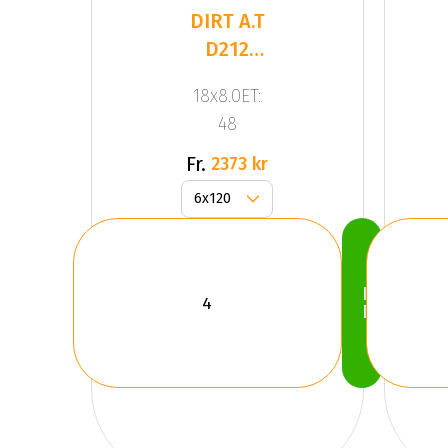
DIRT A.T
D212
Glossblack
18x8.0ET:
48
Fr.
2373 kr
Köp
Nu