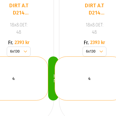
DIRT A.T
DIRT A.T
D214
D214
Flatblack
Flatblack
18x8.0ET:
18x8.0ET:
Milled Riv
Milled Riv
48
48
Fr.
Fr.
2393 kr
2393 kr
Köp
Nu