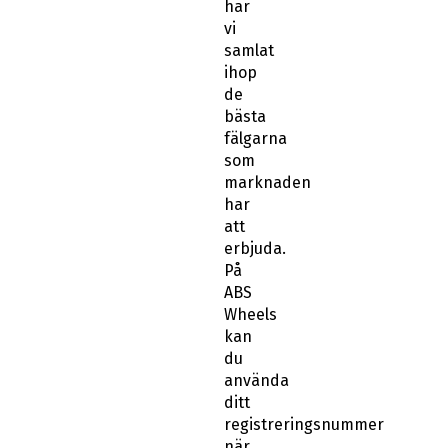
har
vi
samlat
ihop
de
bästa
fälgarna
som
marknaden
har
att
erbjuda.
På
ABS
Wheels
kan
du
använda
ditt
registreringsnummer
när