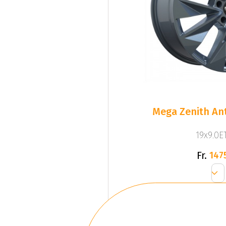
Mega Zenith Ant
19x9.0ET
Fr.
147