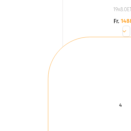
19x8.0ET
Fr.
148