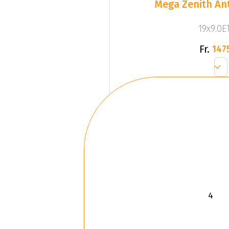
Mega Zenith Ant
19x9.0ET
Fr.
147