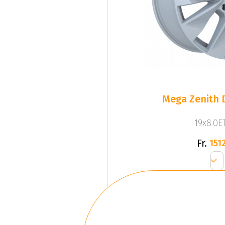
Mega Zenith D
19x8.0ET
Fr.
1512