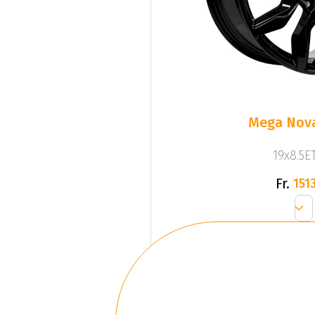
Mega Nova
19x8.5ET
Fr.
1513