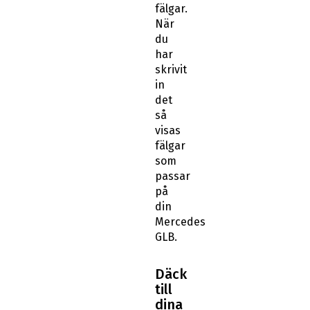
fälgar.
När
du
har
skrivit
in
det
så
visas
fälgar
som
passar
på
din
Mercedes
GLB.
Däck
till
dina