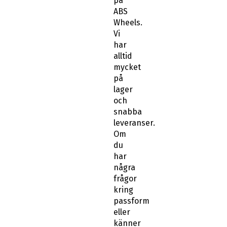
på
ABS
Wheels.
Vi
har
alltid
mycket
på
lager
och
snabba
leveranser.
Om
du
har
några
frågor
kring
passform
eller
känner