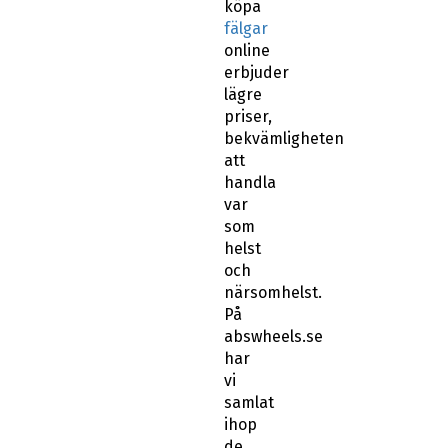
köpa
fälgar
online
erbjuder
lägre
priser,
bekvämligheten
att
handla
var
som
helst
och
närsomhelst.
På
abswheels.se
har
vi
samlat
ihop
de