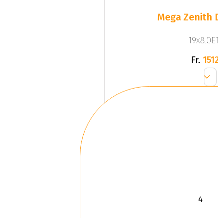
Mega Zenith D
19x8.0ET
Fr.
1512