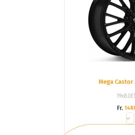
Mega Castor 
19x8.0ET
Fr.
148