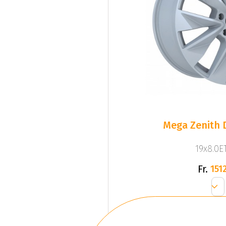
Mega Zenith D
19x8.0ET
Fr.
1512