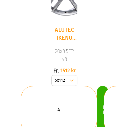
ALUTEC
IKENU
Gloss
20x8.5ET:
Gray
48
Fr.
1512 kr
Köp
Nu