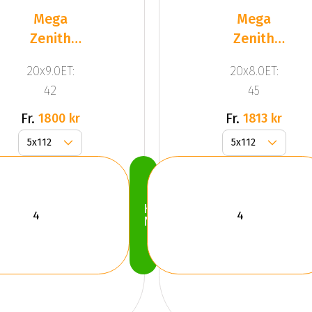
Mega
Mega
Zenith
Zenith
Anthracite
Dark
20x9.0ET:
20x8.0ET:
Grey
Silver
42
45
Fr.
Fr.
1800 kr
1813 kr
Köp
Nu