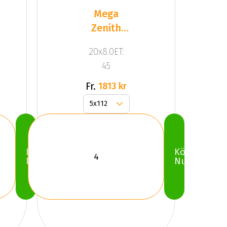
Mega
Zenith
Dark
20x8.0ET:
Silver
45
Fr.
1813 kr
Köp
Köp
Nu
Nu