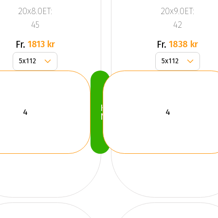
Anthracite
Anthracite
20x8.0ET:
20x9.0ET:
Grey
Grey
45
42
Front
Fr.
Fr.
1813 kr
1838 kr
Köp
Nu