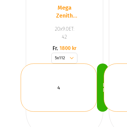
Mega
Zenith
Anthracite
20x9.0ET:
Grey
42
Fr.
1800 kr
Köp
Nu