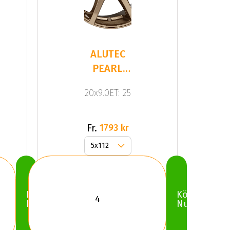
ALUTEC
PEARL
Bronze
20x9.0ET: 25
Fr.
1793 kr
Köp
Köp
Nu
Nu