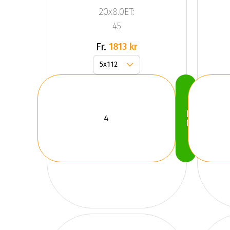
Anthracite
20x8.0ET:
Grey
45
Fr.
1813 kr
Köp
Nu