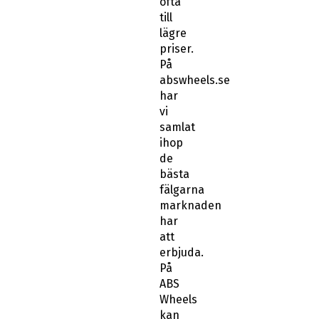
ofta
till
lägre
priser.
På
abswheels.se
har
vi
samlat
ihop
de
bästa
fälgarna
marknaden
har
att
erbjuda.
På
ABS
Wheels
kan