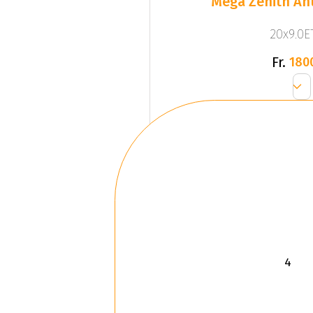
Mega Zenith Ant
20x9.0ET
Fr.
180