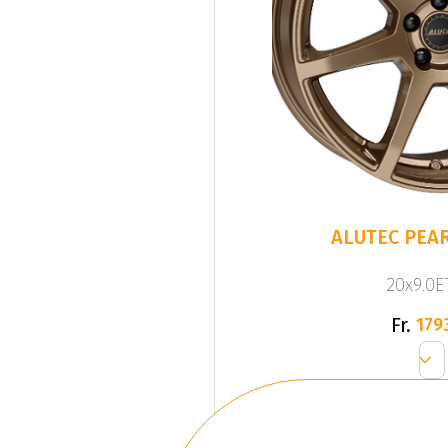
ALUTEC PEAR
20x9.0ET
Fr.
179