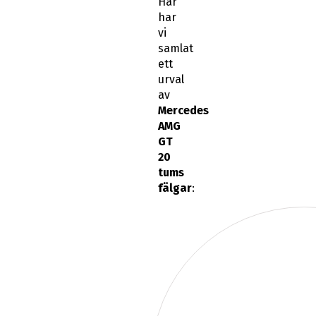
Här
har
vi
samlat
ett
urval
av
Mercedes
AMG
GT
20
tums
fälgar
: