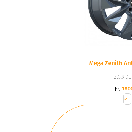
Mega Zenith Ant
20x9.0ET
Fr.
180