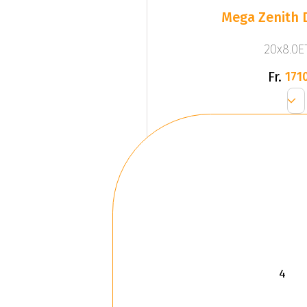
Mega Zenith D
20x8.0ET
Fr.
1710