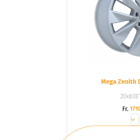
Mega Zenith D
20x8.0ET
Fr.
1710