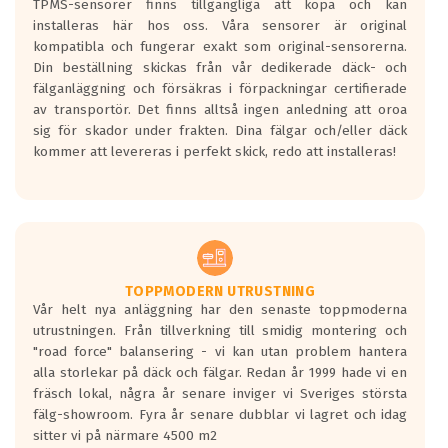
TPMS-sensorer finns tillgängliga att köpa och kan
installeras här hos oss. Våra sensorer är original
kompatibla och fungerar exakt som original-sensorerna.
Din beställning skickas från vår dedikerade däck- och
fälganläggning och försäkras i förpackningar certifierade
av transportör. Det finns alltså ingen anledning att oroa
sig för skador under frakten. Dina fälgar och/eller däck
kommer att levereras i perfekt skick, redo att installeras!
TOPPMODERN UTRUSTNING
Vår helt nya anläggning har den senaste toppmoderna
utrustningen. Från tillverkning till smidig montering och
"road force" balansering - vi kan utan problem hantera
alla storlekar på däck och fälgar. Redan år 1999 hade vi en
fräsch lokal, några år senare inviger vi Sveriges största
fälg-showroom. Fyra år senare dubblar vi lagret och idag
sitter vi på närmare 4500 m2