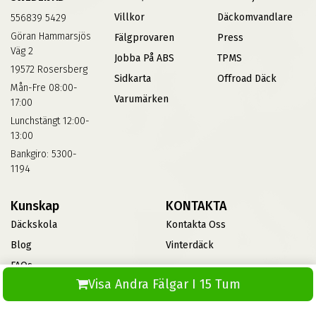
Villkor
Däckomvandlare
556839 5429
Göran Hammarsjös
Fälgprovaren
Press
Väg 2
Jobba På ABS
TPMS
19572 Rosersberg
Sidkarta
Offroad Däck
Mån-Fre 08:00-
Varumärken
17:00
Lunchstängt 12:00-
13:00
Bankgiro: 5300-
1194
Kunskap
KONTAKTA
Däckskola
Kontakta Oss
Blog
Vinterdäck
FAQs
Visa Andra Fälgar I 15 Tum
Informationsbank Av Däck
Och Fälgar