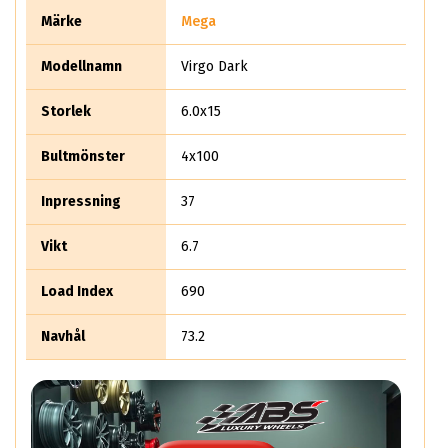
trailer så har mega Wheels ett stort utbud för dig som
Märke
Mega
sverige-favoriten Indus Trailer.
Modellnamn
Virgo Dark
Storlek
6.0x15
Bultmönster
4x100
Inpressning
37
Vikt
6.7
Load Index
690
Navhål
73.2