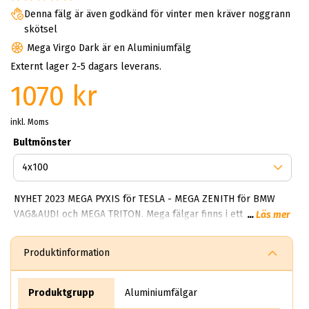
Denna fälg är även godkänd för vinter men kräver noggrann
skötsel
Mega Virgo Dark är en Aluminiumfälg
Externt lager 2-5 dagars leverans.
1070 kr
inkl. Moms
Bultmönster
NYHET 2023 MEGA PYXIS för TESLA - MEGA ZENITH för BMW
VAG&AUDI och MEGA TRITON. Mega fälgar finns i ett brett
...
Läs mer
spektrum av alternativ. De flesta modellerna är enkla, tidlösa
och fräscha. Något som gör mega Wheels framgångsrik är
Produktinformation
deras förmåga att alltid skapa robusta fälgar som tål både
vinter och sommarbruk. I kollektionen finns Hercules 5 och
storsäljaren Polera samt Virgo. Samtliga modeller (inte alla)
Produktgrupp
Aluminiumfälgar
men de flesta går att få i mörka och ljusa färger. Har du en