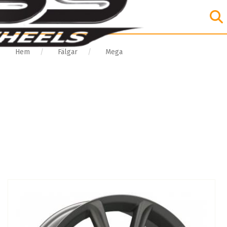
Hem
Fälgar
Mega