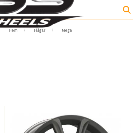
Hem
Fälgar
Mega