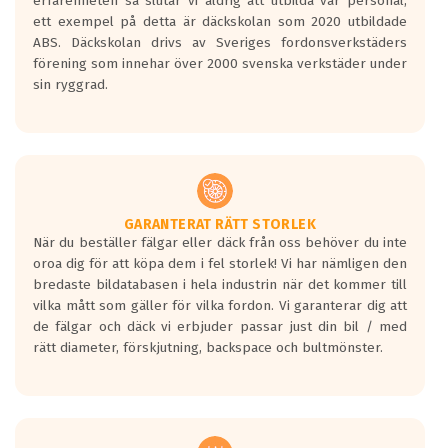
erfarenheten så slutar vi aldrig att utbilda vår personal,
ett exempel på detta är däckskolan som 2020 utbildade
ABS. Däckskolan drivs av Sveriges fordonsverkstäders
förening som innehar över 2000 svenska verkstäder under
sin ryggrad.
GARANTERAT RÄTT STORLEK
När du beställer fälgar eller däck från oss behöver du inte
oroa dig för att köpa dem i fel storlek! Vi har nämligen den
bredaste bildatabasen i hela industrin när det kommer till
vilka mått som gäller för vilka fordon. Vi garanterar dig att
de fälgar och däck vi erbjuder passar just din bil / med
rätt diameter, förskjutning, backspace och bultmönster.