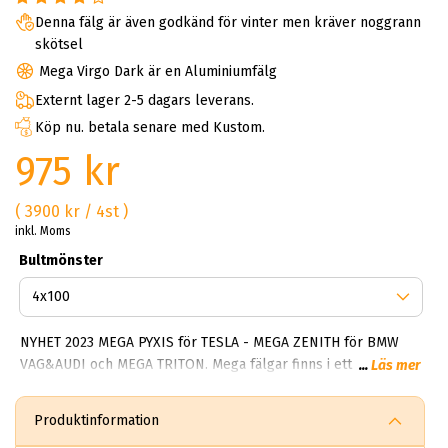
Denna fälg är även godkänd för vinter men kräver noggrann
skötsel
Mega Virgo Dark är en Aluminiumfälg
Externt lager 2-5 dagars leverans.
Köp nu. betala senare med Kustom.
975 kr
( 3900 kr / 4st )
inkl. Moms
Bultmönster
NYHET 2023 MEGA PYXIS för TESLA - MEGA ZENITH för BMW
VAG&AUDI och MEGA TRITON. Mega fälgar finns i ett brett
...
Läs mer
spektrum av alternativ. De flesta modellerna är enkla, tidlösa
och fräscha. Något som gör mega Wheels framgångsrik är
Produktinformation
deras förmåga att alltid skapa robusta fälgar som tål både