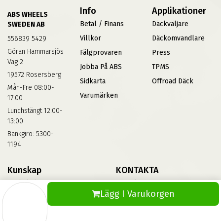
Info
Applikationer
ABS WHEELS
Betal / Finans
Däckväljare
SWEDEN AB
Villkor
Däckomvandlare
556839 5429
Göran Hammarsjös
Fälgprovaren
Press
Väg 2
Jobba På ABS
TPMS
19572 Rosersberg
Sidkarta
Offroad Däck
Mån-Fre 08:00-
Varumärken
17:00
Lunchstängt 12:00-
13:00
Bankgiro: 5300-
1194
Kunskap
KONTAKTA
Däckskola
Kontakta Oss
Lägg I Varukorgen
Blog
Vinterdäck
FAQs