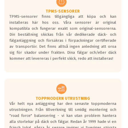
TPMS-SENSORER
TPMS-sensorer finns tillgängliga att köpa och kan
installeras här hos oss. Våra sensorer är original
kompatibla och fungerar exakt som original-sensorerna.
Din beställning skickas från vår dedikerade däck- och
fälganläggning och försäkras i förpackningar certifierade
av transportör. Det finns alltså ingen anledning att oroa
sig för skador under frakten. Dina fälgar och/eller däck
kommer att levereras i perfekt skick, redo att installeras!
TOPPMODERN UTRUSTNING
Vår helt nya anläggning har den senaste toppmoderna
utrustningen. Från tillverkning till smidig montering och
"road force" balansering - vi kan utan problem hantera
alla storlekar på däck och fälgar. Redan år 1999 hade vi en
fräsch lokal, några år senare inviger vi Sveriges största