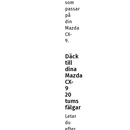
som
passar
på
din
Mazda
CX-
9.
Däck
till
dina
Mazda
CX-
9
20
tums
fälgar
Letar
du
efter