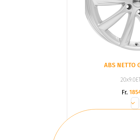
ABS NETTO G
20x9.0ET
Fr.
185