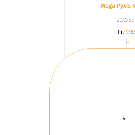
Mega Pyxis 
20x8.5ET
Fr.
176