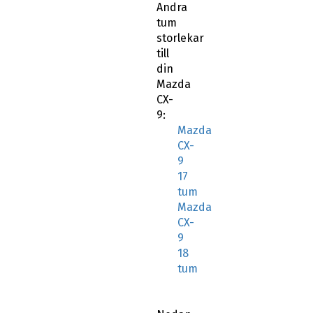
Andra
tum
storlekar
till
din
Mazda
CX-
9:
Mazda
CX-
9
17
tum
Mazda
CX-
9
18
tum