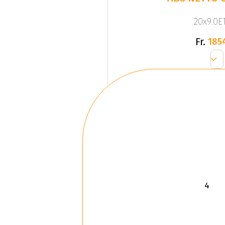
20x9.0ET
Fr.
185