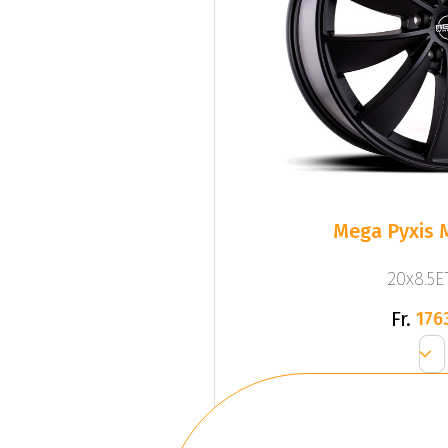
Mega Pyxis 
20x8.5ET
Fr.
176