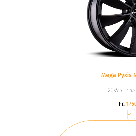
Mega Pyxis 
20x9.5ET: 4
Fr.
175