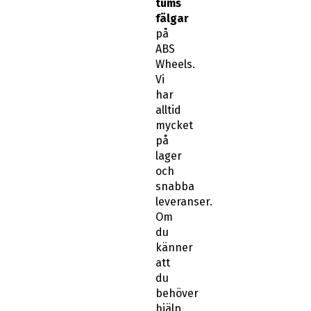
tums
fälgar
på
ABS
Wheels.
Vi
har
alltid
mycket
på
lager
och
snabba
leveranser.
Om
du
känner
att
du
behöver
hjälp