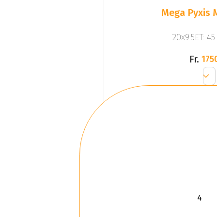
Mega Pyxis 
20x9.5ET: 4
Fr.
175