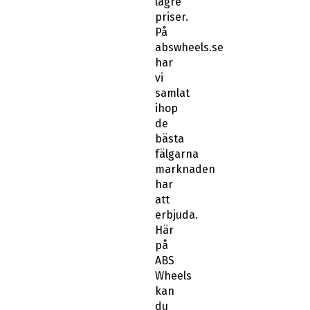
lägre
priser.
På
abswheels.se
har
vi
samlat
ihop
de
bästa
fälgarna
marknaden
har
att
erbjuda.
Här
på
ABS
Wheels
kan
du