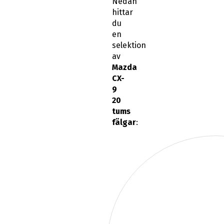
Nedan
hittar
du
en
selektion
av
Mazda
CX-
9
20
tums
fälgar
: