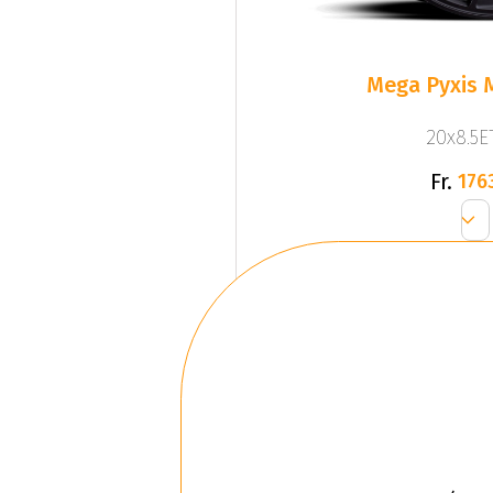
Mega Pyxis 
20x8.5ET
Fr.
176