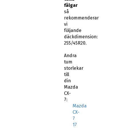
fälgar
så
rekommenderar
vi
följande
däckdimension:
255/45R20.
Andra
tum
storlekar
till
din
Mazda
CX-
7:
Mazda
CX-
7
17