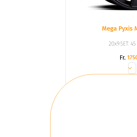
Mega Pyxis 
20x9.5ET: 4
Fr.
175