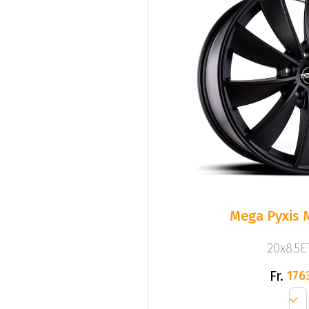
Mega Pyxis 
20x8.5ET
Fr.
176