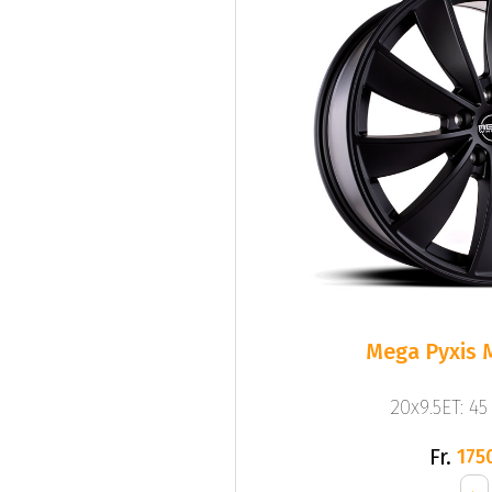
Mega Pyxis 
20x9.5ET: 4
Fr.
175