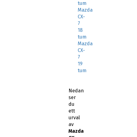
tum
Mazda
CX-
7
18
tum
Mazda
CX-
7
19
tum
Nedan
ser
du
ett
urval
av
Mazda