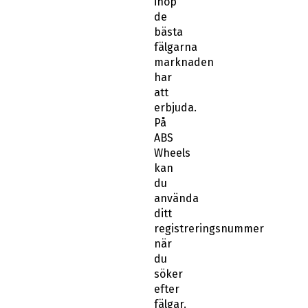
ihop
de
bästa
fälgarna
marknaden
har
att
erbjuda.
På
ABS
Wheels
kan
du
använda
ditt
registreringsnummer
när
du
söker
efter
fälgar.