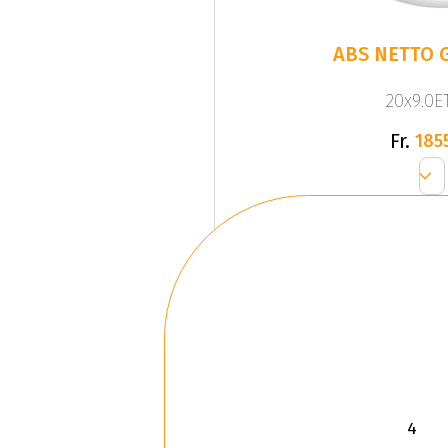
ABS NETTO G
20x9.0ET
Fr.
185