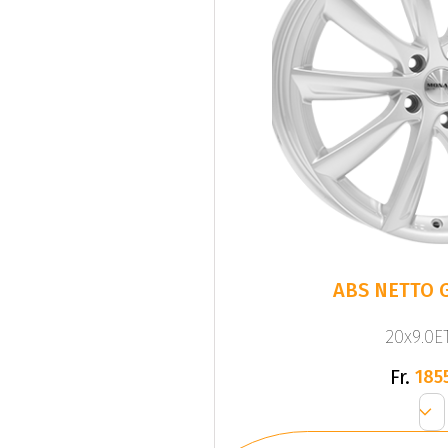
ABS NETTO G
20x9.0ET
Fr.
185