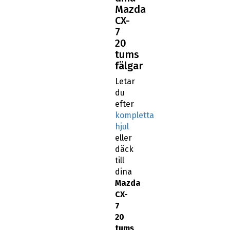
Mazda
CX-
7
20
tums
fälgar
Letar
du
efter
kompletta
hjul
eller
däck
till
dina
Mazda
CX-
7
20
tums