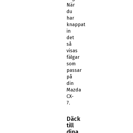
När
du
har
knappat
in
det
så
visas
fälgar
som
passar
på
din
Mazda
CX-
7.
Däck
till
dina