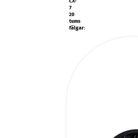
CX-
7
20
tums
fälgar
: