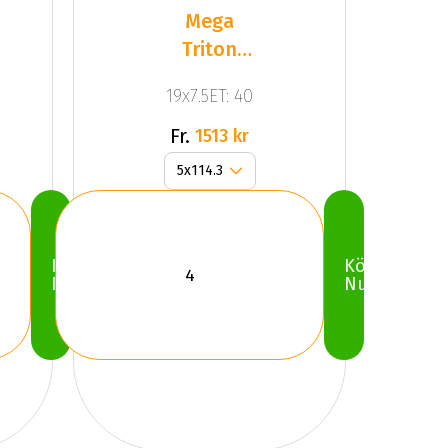
Mega
Triton
Black
19x7.5ET: 40
Fr.
1513 kr
Köp
Köp
Nu
Nu