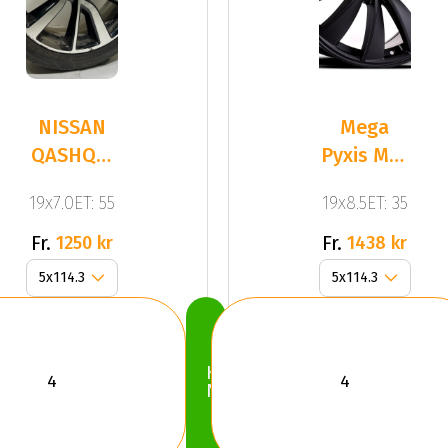
NISSAN
Mega
QASHQAI
Pyxis Mat
ORIGINAL
Black
19x7.0ET: 55
19x8.5ET: 35
BEG
Fr.
Fr.
1250 kr
1438 kr
Köp
Nu