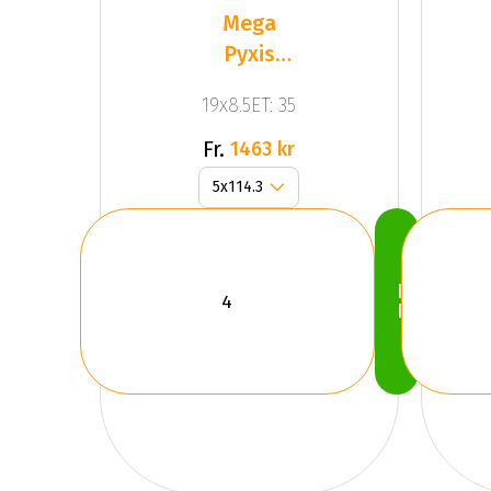
Mega
Pyxis
Dark
19x8.5ET: 35
Silver
Fr.
1463 kr
Köp
Nu