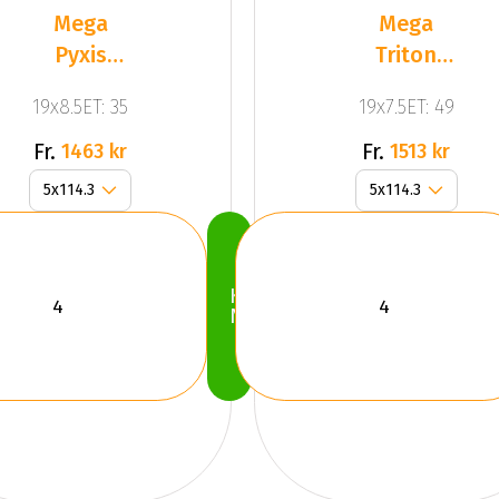
Mega
Mega
Pyxis
Triton
Dark
Black
19x8.5ET: 35
19x7.5ET: 49
Silver
Fr.
Fr.
1463 kr
1513 kr
Köp
Nu