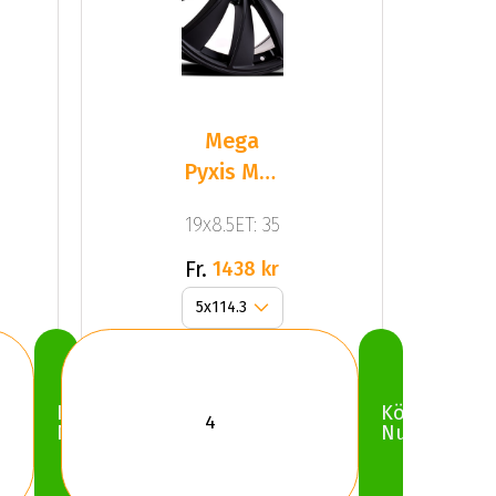
Mega
Pyxis Mat
Black
19x8.5ET: 35
Fr.
1438 kr
Köp
Köp
Nu
Nu