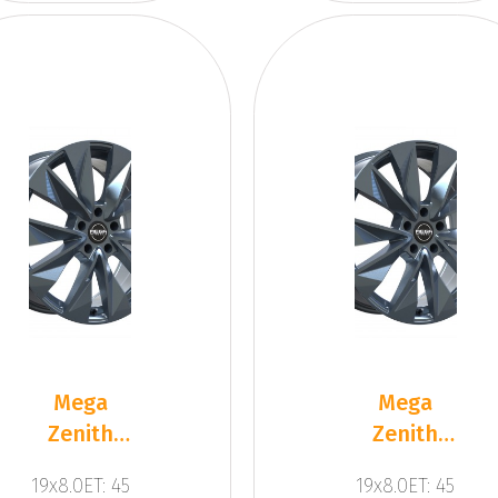
Mega
Mega
Zenith
Zenith
Anthracite
Anthracite
19x8.0ET: 45
19x8.0ET: 45
Grey
Grey