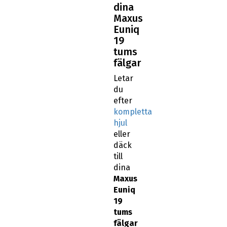
dina
Maxus
Euniq
19
tums
fälgar
Letar
du
efter
kompletta
hjul
eller
däck
till
dina
Maxus
Euniq
19
tums
fälgar