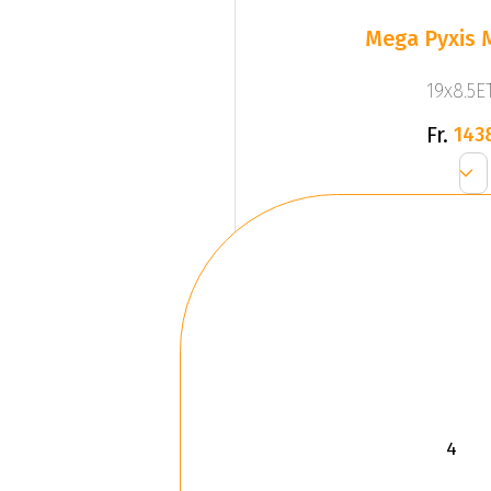
Mega Pyxis 
19x8.5ET
Fr.
143