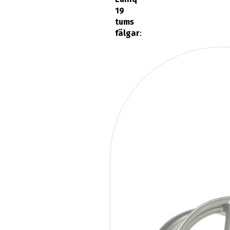
19
tums
fälgar
: