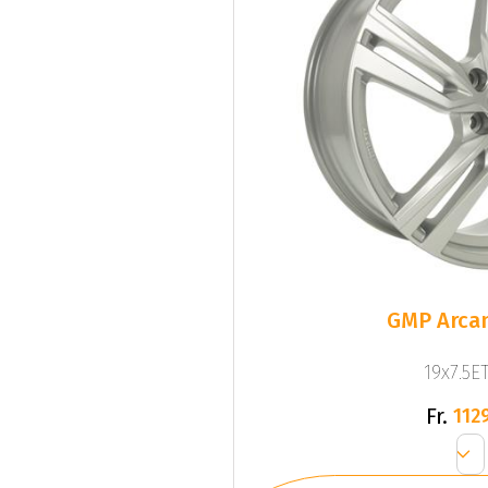
GMP Arcan
19x7.5ET
Fr.
1129