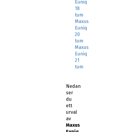
Euniq
18
tum
Maxus
Euniq
20
tum
Maxus
Euniq
21
tum
Nedan
ser
du
ett
urval
av
Maxus
Euniq