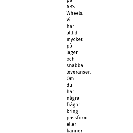
på
ABS
Wheels.
Vi
har
alltid
mycket
på
lager
och
snabba
leveranser.
Om
du
har
några
frågor
kring
passform
eller
känner