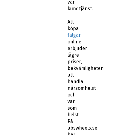
vår
kundtjänst.
Att
köpa
fälgar
online
erbjuder
lägre
priser,
bekvämligheten
att
handla
närsomhelst
och
var
som
helst.
På
abswheels.se
har