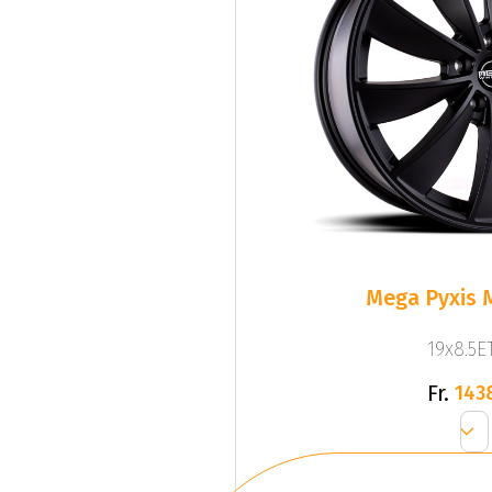
Mega Pyxis 
19x8.5ET
Fr.
143