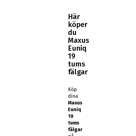
Här
köper
du
Maxus
Euniq
19
tums
fälgar
Köp
dina
Maxus
Euniq
19
tums
fälgar