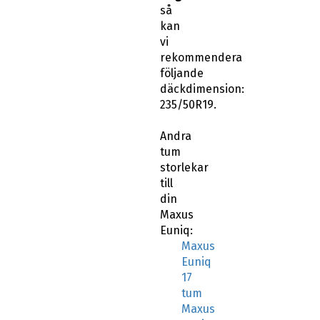
så
kan
vi
rekommendera
följande
däckdimension:
235/50R19.
Andra
tum
storlekar
till
din
Maxus
Euniq:
Maxus
Euniq
17
tum
Maxus