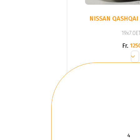
NISSAN QASHQAI 
19x7.0ET
Fr.
125