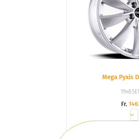
Mega Pyxis D
19x8.5ET
Fr.
146