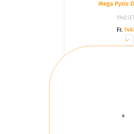
Mega Pyxis D
19x8.5ET
Fr.
146