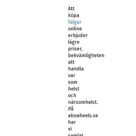
Att
köpa
fälgar
online
erbjuder
lägre
priser,
bekvämligheten
att
handla
var
som
helst
och
närsomhelst.
På
abswheels.se
har
vi
samlat