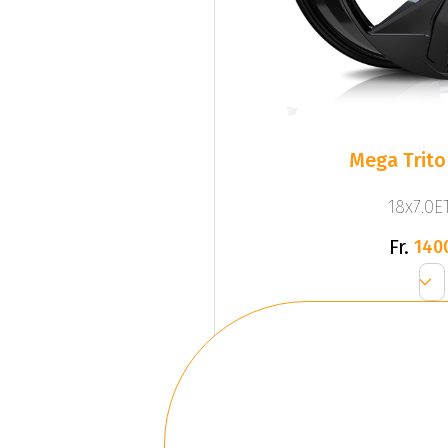
Mega Trito
18x7.0ET
Fr.
140