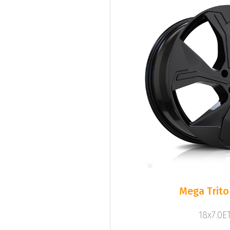
Mega Trito
18x7.0ET