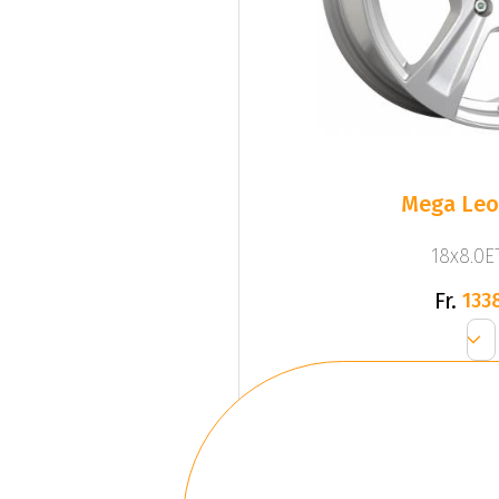
Mega Leo 
18x8.0ET
Fr.
133