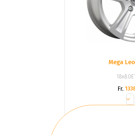
Mega Leo 
18x8.0ET
Fr.
133