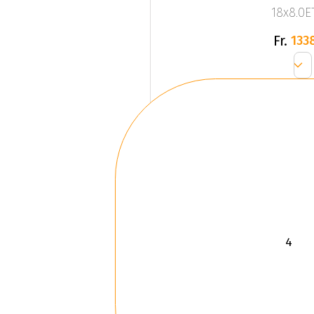
18x8.0ET
Fr.
133