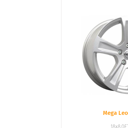
Mega Leo 
18x8.0ET