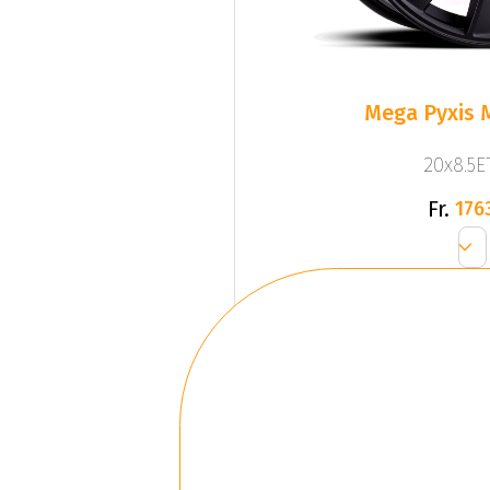
Mega Pyxis 
20x8.5ET
Fr.
176