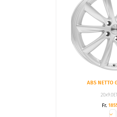
ABS NETTO G
20x9.0ET
Fr.
185