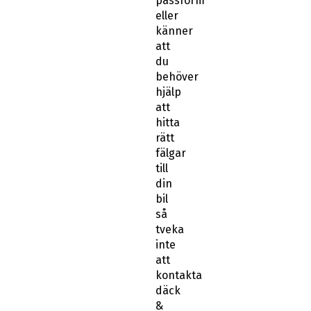
passform
eller
känner
att
du
behöver
hjälp
att
hitta
rätt
fälgar
till
din
bil
så
tveka
inte
att
kontakta
däck
&