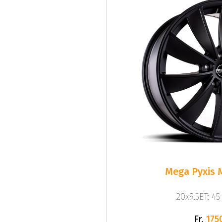
Mega Pyxis 
20x9.5ET: 4
Fr.
175