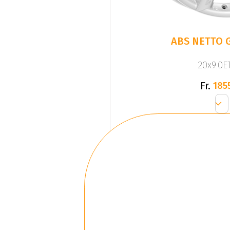
ABS NETTO G
20x9.0ET
Fr.
185