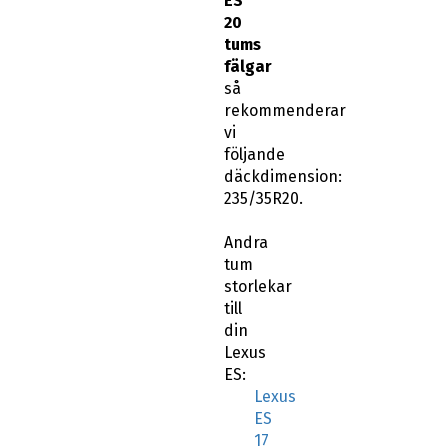
ES
20
tums
fälgar
så
rekommenderar
vi
följande
däckdimension:
235/35R20.
Andra
tum
storlekar
till
din
Lexus
ES:
Lexus
ES
17