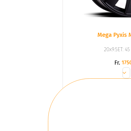
Mega Pyxis 
20x9.5ET: 4
Fr.
175