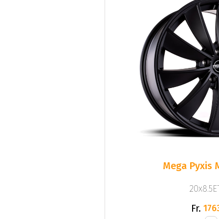
Mega Pyxis 
20x8.5ET
Fr.
176