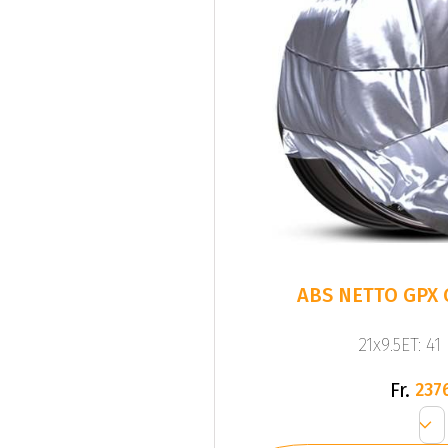
ABS NETTO GPX 
21x9.5ET: 41
Fr.
237