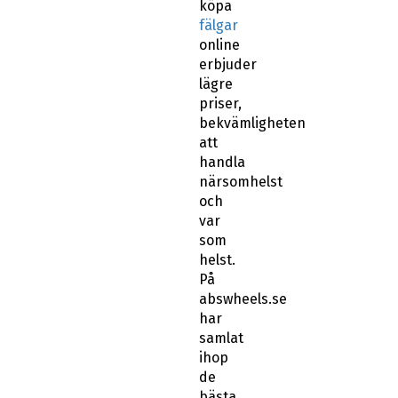
köpa
fälgar
online
erbjuder
lägre
priser,
bekvämligheten
att
handla
närsomhelst
och
var
som
helst.
På
abswheels.se
har
samlat
ihop
de
bästa