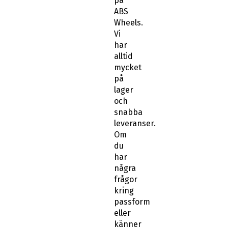
på
ABS
Wheels.
Vi
har
alltid
mycket
på
lager
och
snabba
leveranser.
Om
du
har
några
frågor
kring
passform
eller
känner