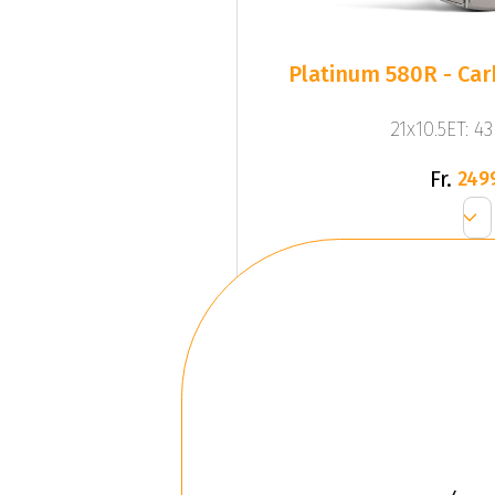
Platinum 580R - Ca
21x10.5ET: 4
Fr.
249