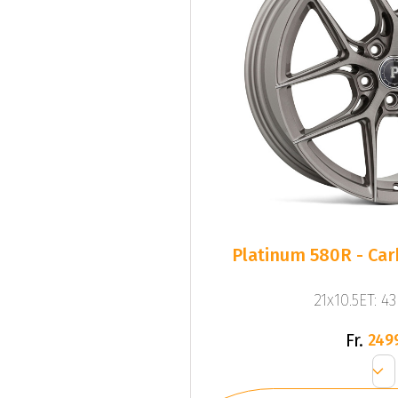
Platinum 580R - Ca
21x10.5ET: 4
Fr.
249