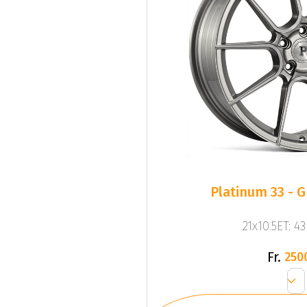
Pla
21x10.5ET: 4
Fr.
250