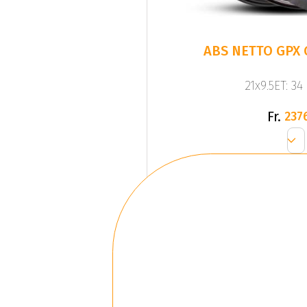
ABS NETTO GPX 
21x9.5ET: 34
Fr.
237