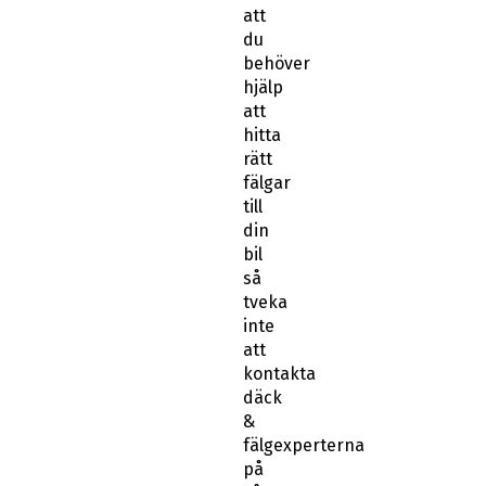
att
du
behöver
hjälp
att
hitta
rätt
fälgar
till
din
bil
så
tveka
inte
att
kontakta
däck
&
fälgexperterna
på