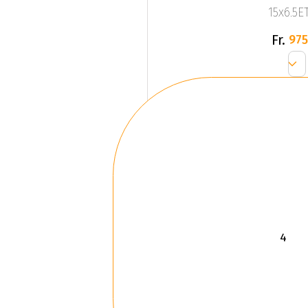
15x6.5ET
Fr.
975