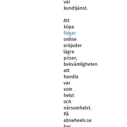
vår
kundtjänst.
Att
köpa
fälgar
online
erbjuder
lägre
priser,
bekvämligheten
att
handla
var
som
helst
och
närsomhelst.
På
abswheels.se
har