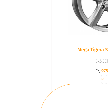
Mega Tigera Si
15x6.5ET
Fr.
975