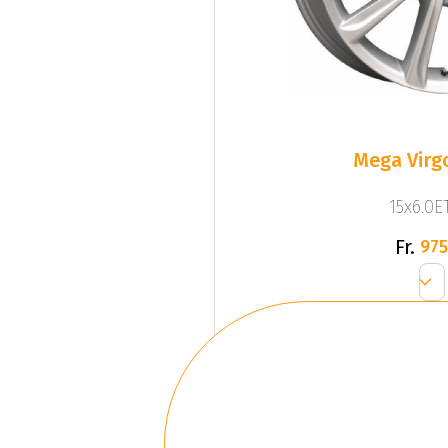
Mega Virgo
15x6.0ET
Fr.
975