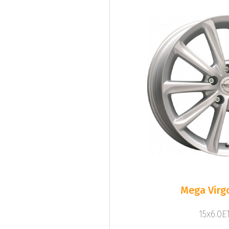
Mega Virgo
15x6.0ET