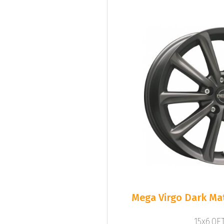
Mega Virgo Dark Mat
15x6.0ET