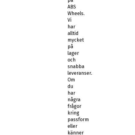
på
ABS
Wheels.
Vi
har
alltid
mycket
på
lager
och
snabba
leveranser.
Om
du
har
några
frågor
kring
passform
eller
känner