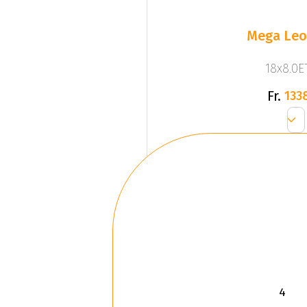
Mega Leo 
18x8.0ET
Fr.
133