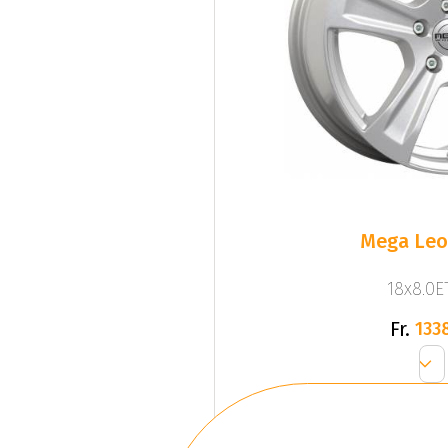
Mega Leo 
18x8.0ET
Fr.
133