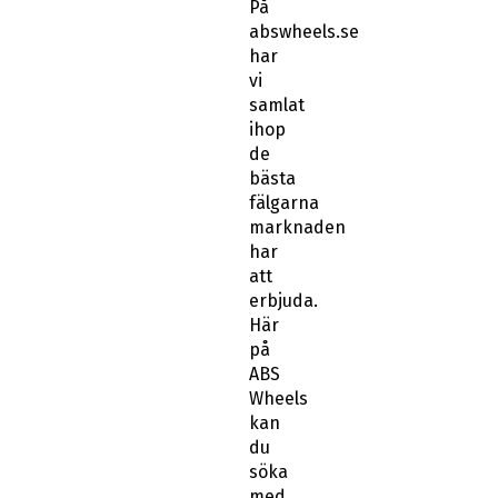
På
abswheels.se
har
vi
samlat
ihop
de
bästa
fälgarna
marknaden
har
att
erbjuda.
Här
på
ABS
Wheels
kan
du
söka
med