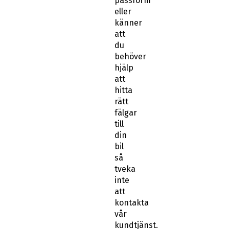
passform
eller
känner
att
du
behöver
hjälp
att
hitta
rätt
fälgar
till
din
bil
så
tveka
inte
att
kontakta
vår
kundtjänst.