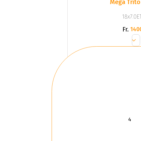
Mega Trito
18x7.0ET
Fr.
140