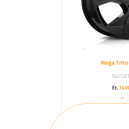
Mega Trito
18x7.0ET
Fr.
140