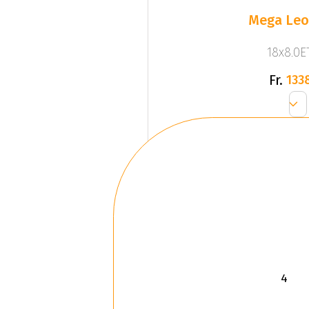
Mega Leo 
18x8.0ET
Fr.
133