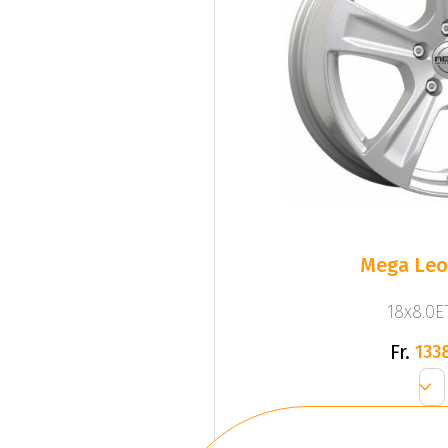
Mega Leo 
18x8.0ET
Fr.
133