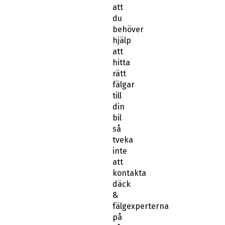
att
du
behöver
hjälp
att
hitta
rätt
fälgar
till
din
bil
så
tveka
inte
att
kontakta
däck
&
fälgexperterna
på