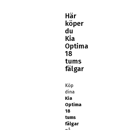
Här
köper
du
Kia
Optima
18
tums
fälgar
Köp
dina
Kia
Optima
18
tums
fälgar