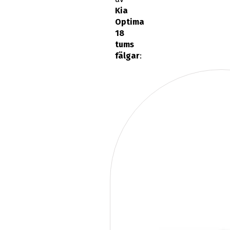
Kia
Optima
18
tums
fälgar
: