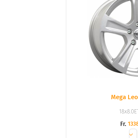
Mega Leo 
18x8.0ET
Fr.
133