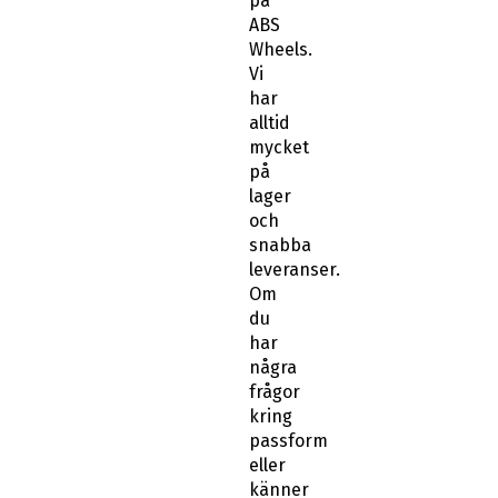
på
ABS
Wheels.
Vi
har
alltid
mycket
på
lager
och
snabba
leveranser.
Om
du
har
några
frågor
kring
passform
eller
känner