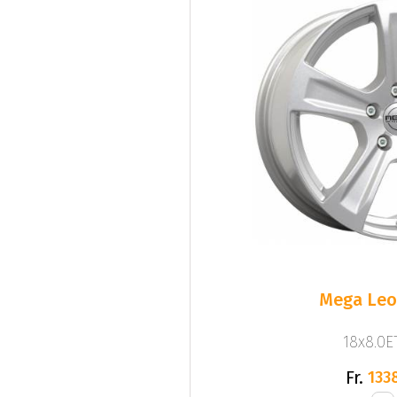
Mega Leo 
18x8.0ET
Fr.
133