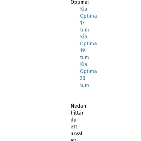
Optima:
Kia
Optima
17
tum
Kia
Optima
19
tum
Kia
Optima
20
tum
Nedan
hittar
du
ett
urval
av