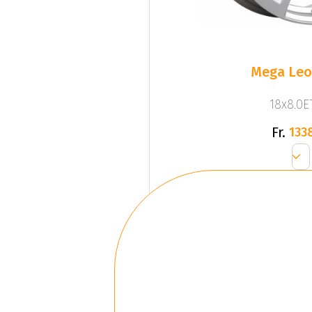
Mega Leo 
18x8.0ET
Fr.
133