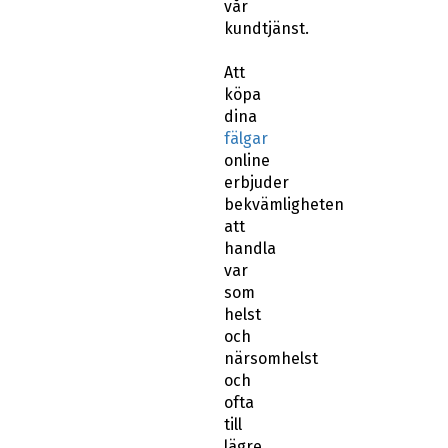
vår
kundtjänst.
Att
köpa
dina
fälgar
online
erbjuder
bekvämligheten
att
handla
var
som
helst
och
närsomhelst
och
ofta
till
lägre