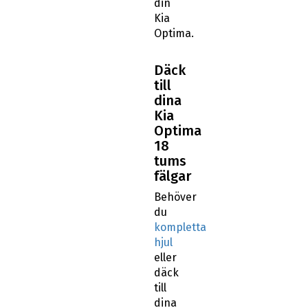
din
Kia
Optima.
Däck
till
dina
Kia
Optima
18
tums
fälgar
Behöver
du
kompletta
hjul
eller
däck
till
dina