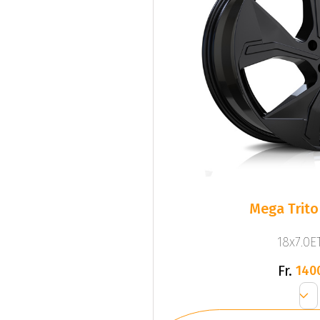
Mega Trito
18x7.0ET
Fr.
140