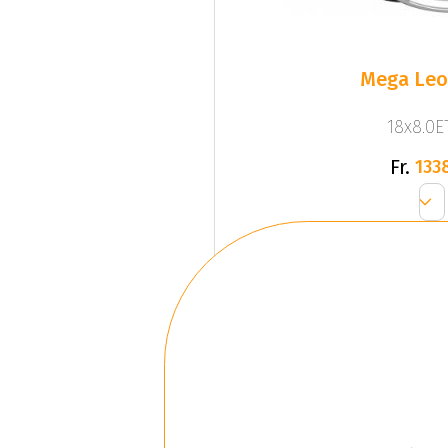
Mega Leo 
18x8.0ET
Fr.
133