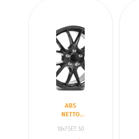
ABS
NETTO
KIRA
18x7.5ET: 50
BLACK