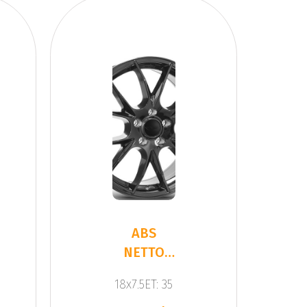
ABS
NETTO
KIRA
18x7.5ET: 35
BLACK