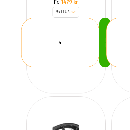
GLOSS
Fr.
1479 kr
Köp
Nu