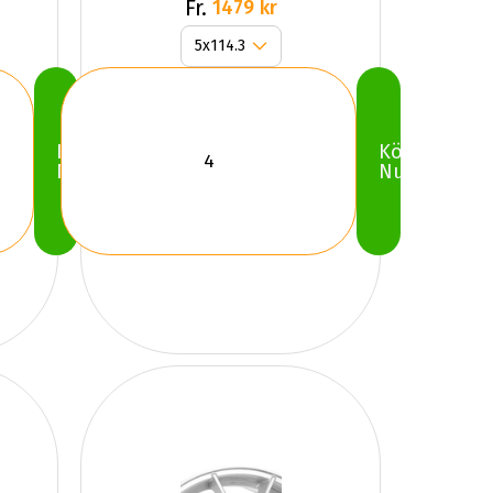
GLOSS
Fr.
1479 kr
Köp
Köp
Nu
Nu