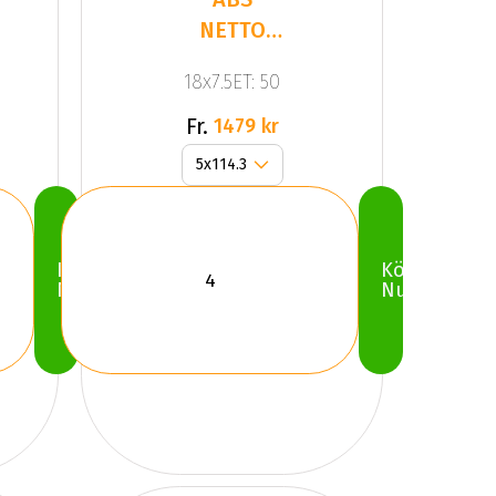
NETTO
KIRA
18x7.5ET: 50
SILVER
Fr.
1479 kr
Köp
Köp
Nu
Nu