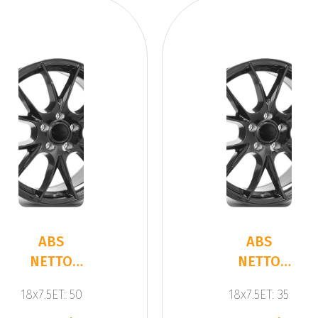
ABS
ABS
NETTO
NETTO
KIRA
KIRA
18x7.5ET: 50
18x7.5ET: 35
BLACK
BLACK