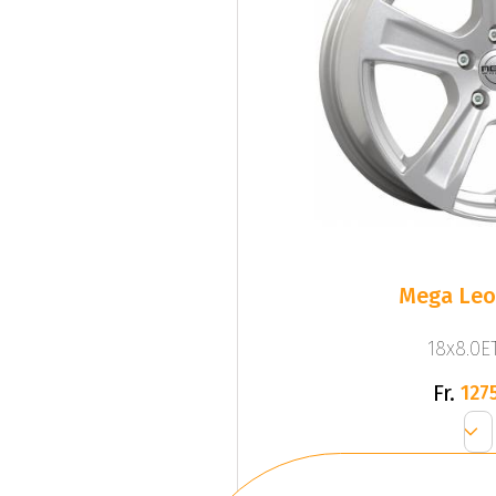
Mega Leo 
18x8.0ET
Fr.
1275