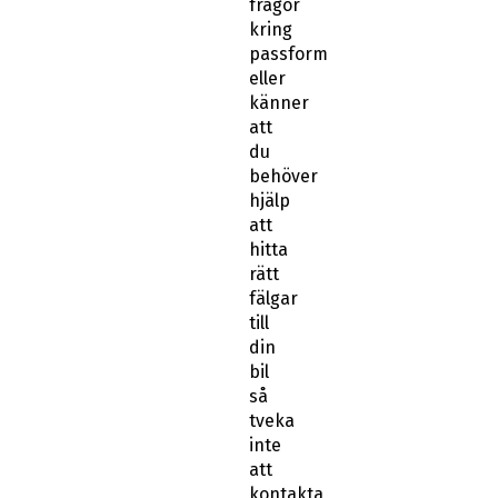
frågor
kring
passform
eller
känner
att
du
behöver
hjälp
att
hitta
rätt
fälgar
till
din
bil
så
tveka
inte
att
kontakta