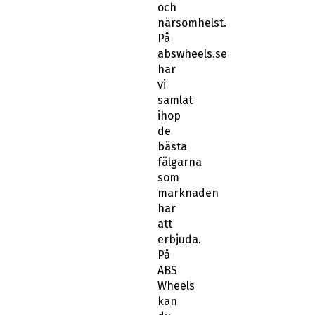
och
närsomhelst.
På
abswheels.se
har
vi
samlat
ihop
de
bästa
fälgarna
som
marknaden
har
att
erbjuda.
På
ABS
Wheels
kan