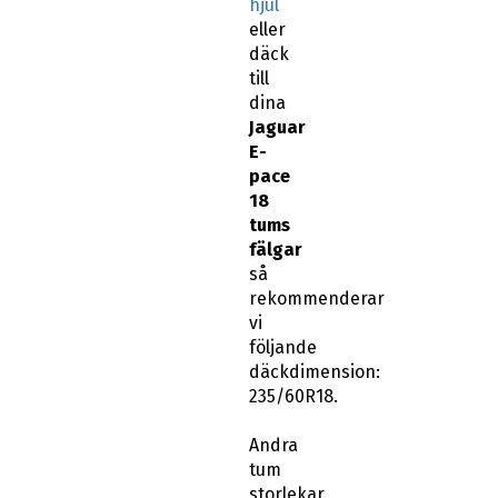
hjul
eller
däck
till
dina
Jaguar
E-
pace
18
tums
fälgar
så
rekommenderar
vi
följande
däckdimension:
235/60R18.
Andra
tum
storlekar