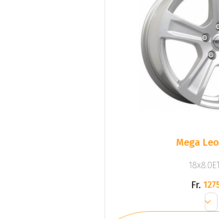
Mega Leo 
18x8.0ET
Fr.
1275