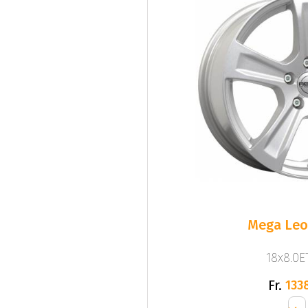
Mega Leo 
18x8.0ET
Fr.
133