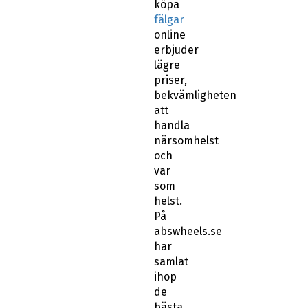
köpa
fälgar
online
erbjuder
lägre
priser,
bekvämligheten
att
handla
närsomhelst
och
var
som
helst.
På
abswheels.se
har
samlat
ihop
de
bästa