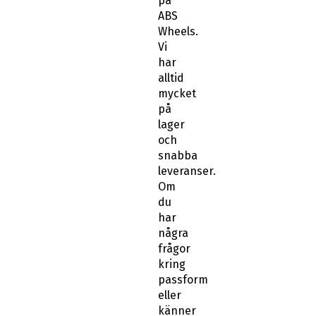
på
ABS
Wheels.
Vi
har
alltid
mycket
på
lager
och
snabba
leveranser.
Om
du
har
några
frågor
kring
passform
eller
känner