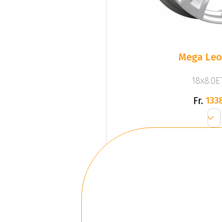
Mega Leo 
18x8.0ET
Fr.
133