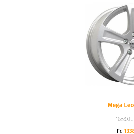
Mega Leo 
18x8.0ET
Fr.
133