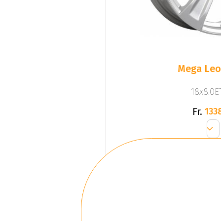
Mega Leo 
18x8.0ET
Fr.
133