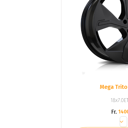
Mega Trito
18x7.0ET
Fr.
140