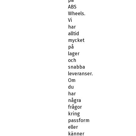
på
ABS
Wheels.
Vi
har
alltid
mycket
på
lager
och
snabba
leveranser.
Om
du
har
några
frågor
kring
passform
eller
känner