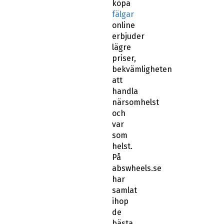
köpa
fälgar
online
erbjuder
lägre
priser,
bekvämligheten
att
handla
närsomhelst
och
var
som
helst.
På
abswheels.se
har
samlat
ihop
de
bästa