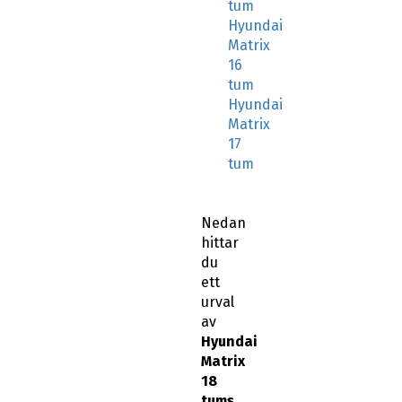
tum
Hyundai
Matrix
16
tum
Hyundai
Matrix
17
tum
Nedan
hittar
du
ett
urval
av
Hyundai
Matrix
18
tums