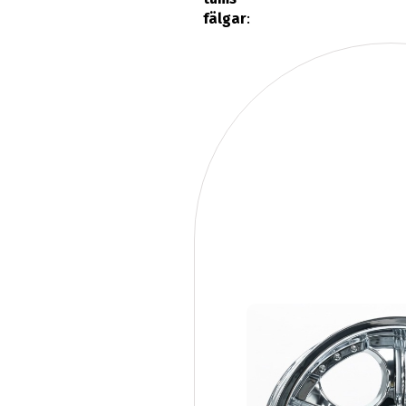
fälgar
: