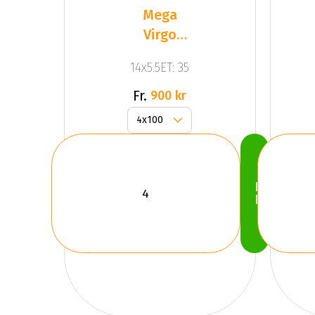
Mega
Virgo
Silver
14x5.5ET: 35
Fr.
900 kr
Köp
Nu