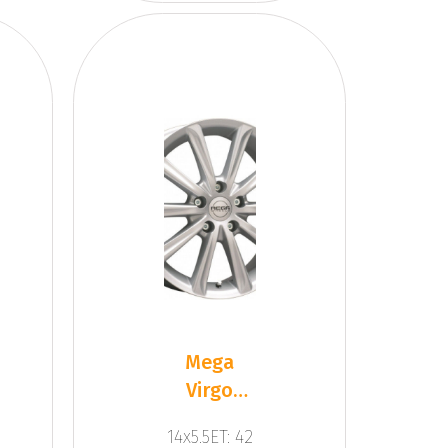
Mega
Virgo
Silver
14x5.5ET: 42