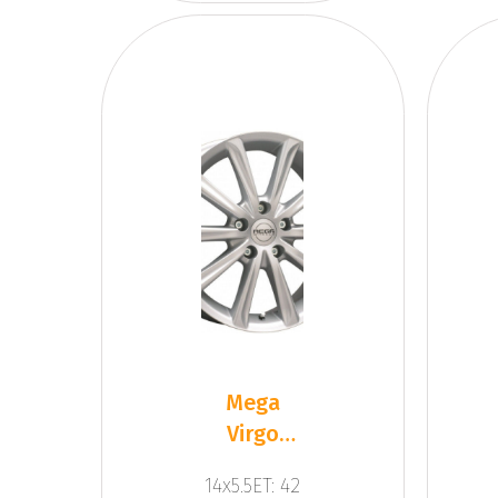
Mega
Virgo
Silver
14x5.5ET: 42