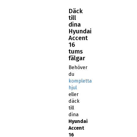
Däck
till
dina
Hyundai
Accent
16
tums
fälgar
Behöver
du
kompletta
hjul
eller
däck
till
dina
Hyundai
Accent
16