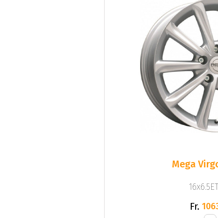
Mega Virgo
16x6.5ET
Fr.
106