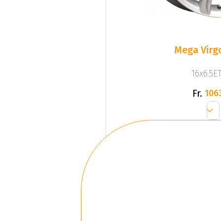
Mega Virgo
16x6.5ET
Fr.
106