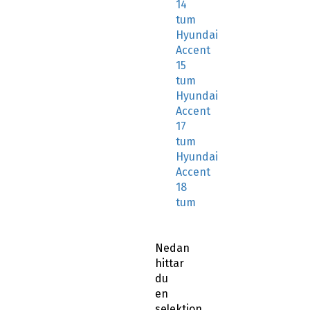
14
tum
Hyundai
Accent
15
tum
Hyundai
Accent
17
tum
Hyundai
Accent
18
tum
Nedan
hittar
du
en
selektion