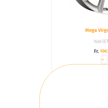
Mega Virgo
16x6.5ET
Fr.
106