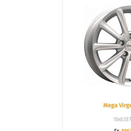
Mega Virgo
16x6.5ET
Fr.
106