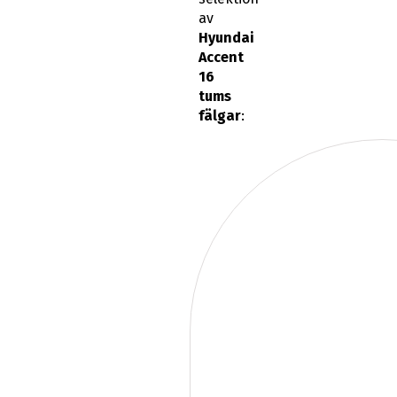
av
Hyundai
Accent
16
tums
fälgar
: