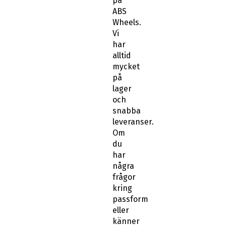
på
ABS
Wheels.
Vi
har
alltid
mycket
på
lager
och
snabba
leveranser.
Om
du
har
några
frågor
kring
passform
eller
känner