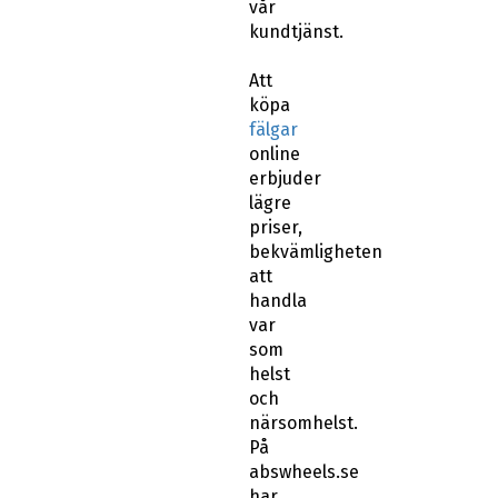
vår
kundtjänst.
Att
köpa
fälgar
online
erbjuder
lägre
priser,
bekvämligheten
att
handla
var
som
helst
och
närsomhelst.
På
abswheels.se
har