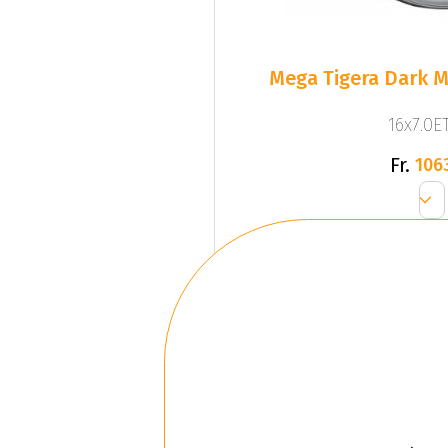
Mega Tigera Dark M
16x7.0ET
Fr.
106