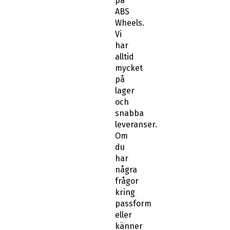
på
ABS
Wheels.
Vi
har
alltid
mycket
på
lager
och
snabba
leveranser.
Om
du
har
några
frågor
kring
passform
eller
känner