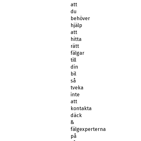
att
du
behöver
hjälp
att
hitta
rätt
fälgar
till
din
bil
så
tveka
inte
att
kontakta
däck
&
fälgexperterna
på