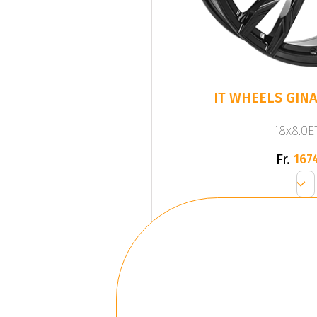
IT WHEELS GINA
18x8.0ET
Fr.
167