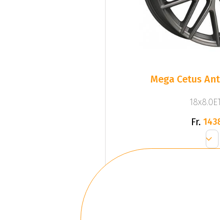
Mega Cetus Ant
18x8.0ET
Fr.
143