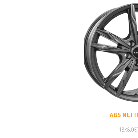
ABS NETT
18x8.0ET