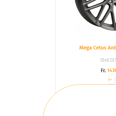
Mega Cetus Ant
18x8.0ET
Fr.
143