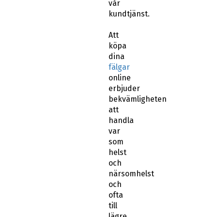
vår
kundtjänst.
Att
köpa
dina
fälgar
online
erbjuder
bekvämligheten
att
handla
var
som
helst
och
närsomhelst
och
ofta
till
lägre