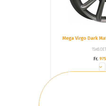
Mega Virgo Dark Mat
15x6.0ET
Fr.
975