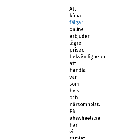
Att
köpa
fälgar
online
erbjuder
lägre
priser,
bekvämligheten
att
handla
var
som
helst
och
närsomhelst.
På
abswheels.se
har
vi
samlat