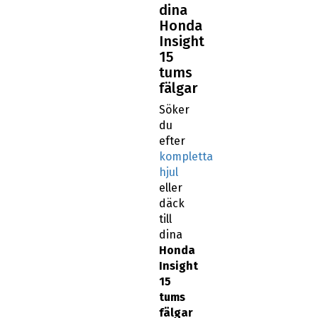
dina
Honda
Insight
15
tums
fälgar
Söker
du
efter
kompletta
hjul
eller
däck
till
dina
Honda
Insight
15
tums
fälgar