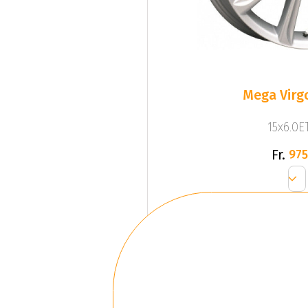
Mega Virgo
15x6.0ET
Fr.
975