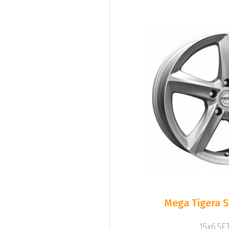
Mega Tigera Si
15x6.5ET