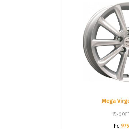
Mega Virgo
15x6.0ET
Fr.
975